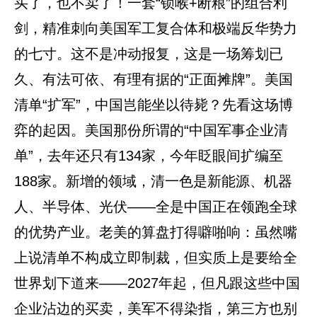
买了，也不卖了！一套“锁喉+断粮”的组合利
剑，精准刺向美国军工复合体和极端反华势力
的七寸。这不是冲动报复，这是一场筹划已
久、有法可依、有理有据的“正面摊牌”。美国
清单“扩军”，中国岂能坐以待毙？先看这场博
弈的起因。美国那份所谓的“中国军事企业清
单”，去年还只有134家，今年眨眼间扩编至
188家。新增的领域，清一色是新能源、机器
人、半导体、光伏——全是中国正在领跑全球
的优势产业。老美的算盘打得噼啪响：虽然嘴
上说清单不构成立即制裁，但实质上是要给全
世界划下道来——2027年起，但凡跟这些中国
企业沾边的买卖，美军不得染指，第三方也别