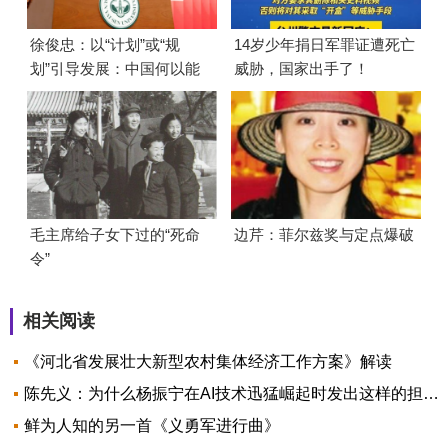
徐俊忠：以“计划”或“规
14岁少年捐日军罪证遭死亡
划”引导发展：中国何以能
威胁，国家出手了！
够成功
毛主席给子女下过的“死命
边芹：菲尔兹奖与定点爆破
令”
相关阅读
《河北省发展壮大新型农村集体经济工作方案》解读
陈先义：为什么杨振宁在AI技术迅猛崛起时发出这样的担忧？
鲜为人知的另一首《义勇军进行曲》