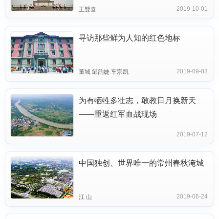
2019-10-01
王雙喜
寻访那些鲜为人知的红色地标
2019-09-03
董城 邹韵婕 车宗凯
为有牺牲多壮志，敢教日月换新天
——重返红军血战现场
2019-07-12
中国独创、世界唯一的常州春秋淹城
2019-06-24
江 山