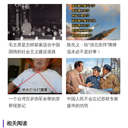
毛主席是怎样探索适合中国
陈先义：给“清北崇拜”降降
国情的社会主义建设道路
温未必不是好事！
的？
一个台湾百岁伪军余孽的穿
中国人民不会忘记苏联专家
帮现形记
援华的功劳
相关阅读