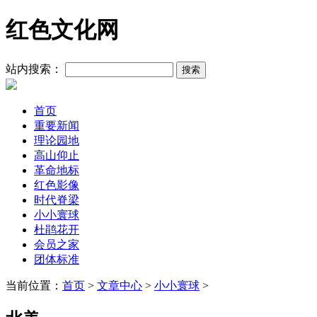
红色文化网
站内搜索：
首页
重要新闻
理论园地
高山仰止
革命地标
红色影像
时代脊梁
小小寰球
杜鹃花开
会员之家
团体标准
当前位置：
首页
>
文章中心
>
小小寰球
>