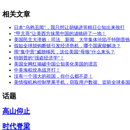
相关文章
日本“乌鸦丑闻”，我只想让胡锡进等精日公知出来挨打
“甲亢哥”让美西方抹黑中国的滤镜碎了一地！
美国民主大溃败：司法、新闻、大学集体沦陷于特朗普铁
假如全球脱钩断链引发经济危机，哪个国家能解决？
用“集中营”威胁移民，这位美国“母狼”什么来头？
特朗普的“强盗经济学”！
美国女网红揭破中国公知美化美国的谎言
中美海权绞杀战开打！
没有一个强大的祖国，你什么都不是！
美情报机构控制苹果手机，窃取用户数据、监听全球多国
话题
高山仰止
时代脊梁