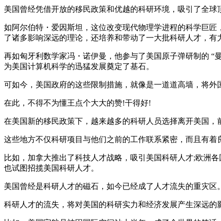
美国曾经凭借开放的移民政策和优越的科研环境，吸引了全球
如阿尔伯特・爱因斯坦，这位改变现代物理学进程的科学巨匠，
了诸多影响深远的理论，还培养和带动了一大批科研人才，有
再如匈牙利数学家冯・诺伊曼，他参与了美国原子弹研制的 “
为美国计算机科学的迅猛发展奠定了基石。
可如今，美国政府的这些限制措施，就像是一道道高墙，将外
在此，不得不为懂王点个大大的赞!干得好!
在美国新的移民政策下，越来越多的科研人员选择离开美国，
这些地方不仅科研项目与他们之前的工作联系紧密，而且有着
比如，加拿大推出了科技人才战略，吸引美国科研人才;欧洲各
也试图招揽美国科研人才。
美国曾经是科研人才的磁石，如今已经成了人才流失的重灾区
科研人才的流失，将对美国的科研实力和经济发展产生深远的