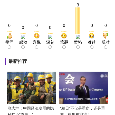
3
0
0
0
0
0
0
0
赞同
感动
喜悦
深刻
荒谬
愤怒
难过
反对
最新推荐
张志坤：中国经济发展的隐
“精日”不仅是重病，还是重
秘功臣“农民工”
罪，得狠狠地治！