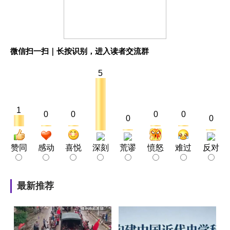
微信扫一扫｜长按识别，进入读者交流群
5
1
0
0
0
0
0
0
赞同
感动
喜悦
深刻
荒谬
愤怒
难过
反对
最新推荐