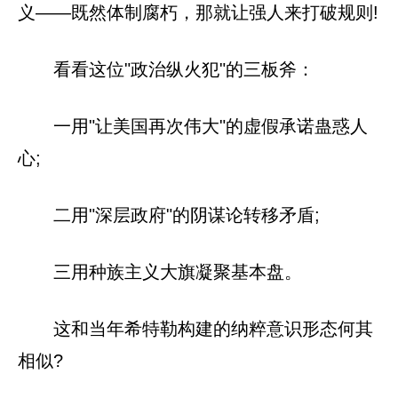
义——既然体制腐朽，那就让强人来打破规则!
看看这位"政治纵火犯"的三板斧：
一用"让美国再次伟大"的虚假承诺蛊惑人
心;
二用"深层政府"的阴谋论转移矛盾;
三用种族主义大旗凝聚基本盘。
这和当年希特勒构建的纳粹意识形态何其
相似?