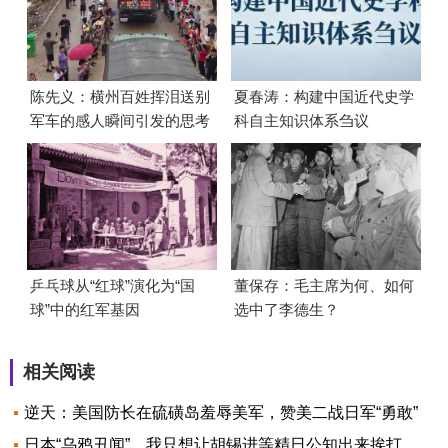
陈先义：横州百姓挥泪送别
夏春涛：构建中国近代史学
军车的感人瞬间引发的思考
科自主知识体系刍议
乒乓球从“红球”演化为“国
董保存：毛主席为何、如何
球”中的红军基因
选中了李德生？
相关阅读
逆天：美国防长在硫磺岛羞辱美军，赞美二战日军“勇敢”
日本“乌鸦丑闻”，我只想让胡锡进等精日公知出来挨打