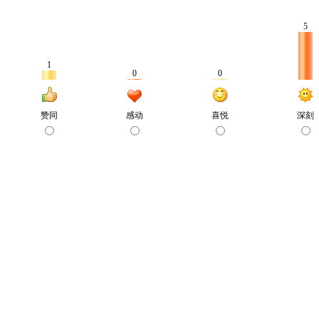
5
1
0
0
赞同
感动
喜悦
深刻