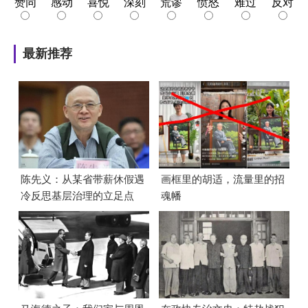
赞同
感动
喜悦
深刻
荒谬
愤怒
难过
反对
最新推荐
陈先义：从某省带薪休假遇
画框里的胡适，流量里的招
冷反思基层治理的立足点
魂幡