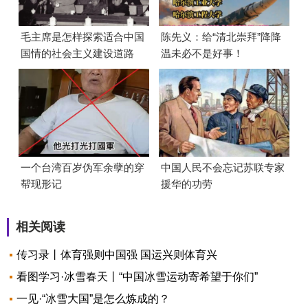
毛主席是怎样探索适合中国
陈先义：给“清北崇拜”降降
国情的社会主义建设道路
温未必不是好事！
的？
一个台湾百岁伪军余孽的穿
中国人民不会忘记苏联专家
帮现形记
援华的功劳
相关阅读
传习录丨体育强则中国强 国运兴则体育兴
看图学习·冰雪春天丨“中国冰雪运动寄希望于你们”
一见·“冰雪大国”是怎么炼成的？