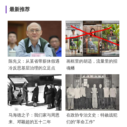
最新推荐
陈先义：从某省带薪休假遇
画框里的胡适，流量里的招
冷反思基层治理的立足点
魂幡
马海德之子：我们家与周恩
在政协专治文史：特赦战犯
来、邓颖超的五十二年
们的“革命工作”