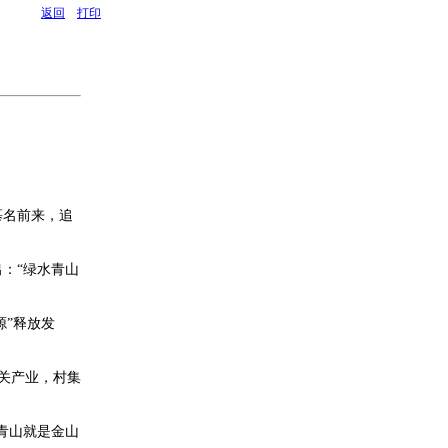
返回
打印
慕名前来，追
出：“绿水青山
源”释放发
相关产业，村集
青山就是金山