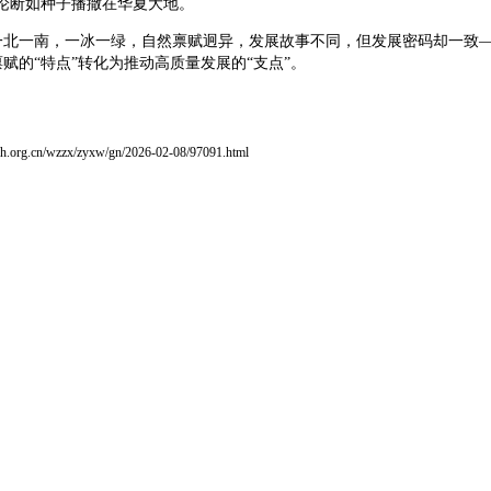
要论断如种子播撒在华夏大地。
一北一南，一冰一绿，自然禀赋迥异，发展故事不同，但发展密码却一致
赋的“特点”转化为推动高质量发展的“支点”。
h.org.cn/wzzx/zyxw/gn/2026-02-08/97091.html