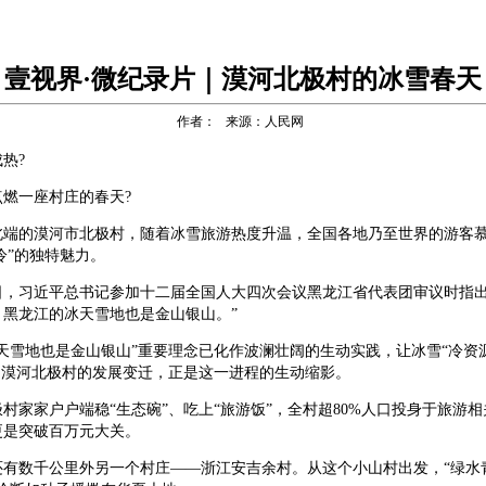
壹视界·微纪录片｜漠河北极村的冰雪春天
作者： 来源：人民网
热?
燃一座村庄的春天?
北端的漠河市北极村，随着冰雪旅游热度升温，全国各地乃至世界的游客
最冷”的独特魅力。
月7日，习近平总书记参加十二届全国人大四次会议黑龙江省代表团审议时指
，黑龙江的冰天雪地也是金山银山。”
冰天雪地也是金山银山”重要理念已化作波澜壮阔的生动实践，让冰雪“冷资
。漠河北极村的发展变迁，正是这一进程的生动缩影。
村家家户户端稳“生态碗”、吃上“旅游饭”，全村超80%人口投身于旅游
更是突破百万元大关。
还有数千公里外另一个村庄——浙江安吉余村。从这个小山村出发，“绿水