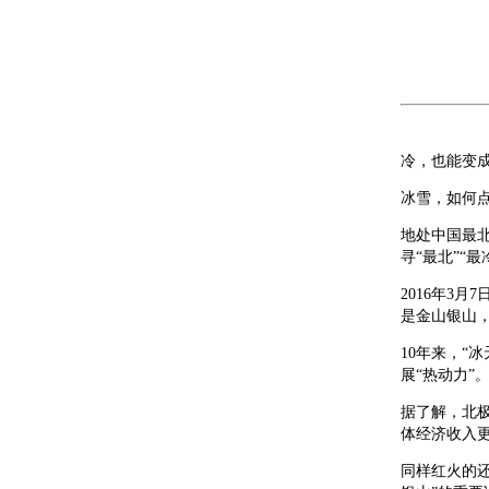
冷，也能变成
冰雪，如何点
地处中国最
寻“最北”“
2016年3
是金山银山
10年来，“
展“热动力”
据了解，北极
体经济收入
同样红火的