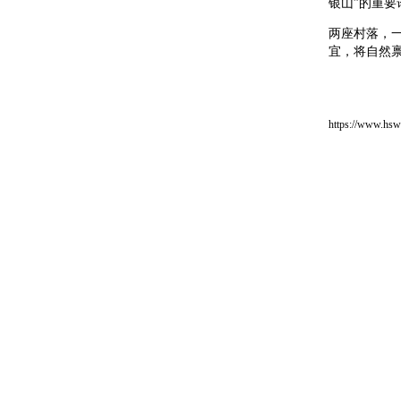
银山”的重
两座村落，
宜，将自然禀
https://www.hsw