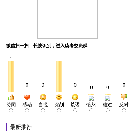
微信扫一扫｜长按识别，进入读者交流群
1
1
0
0
0
0
0
0
赞同
感动
喜悦
深刻
荒谬
愤怒
难过
反对
最新推荐