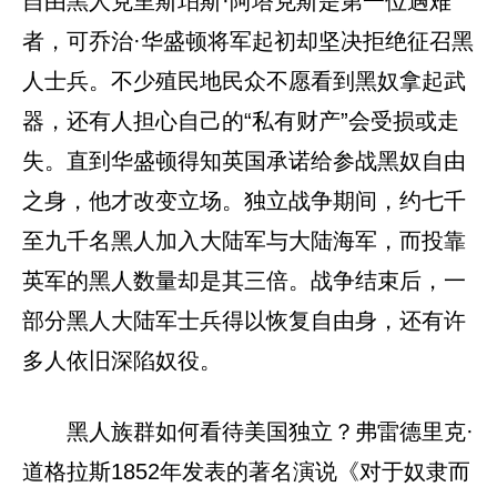
自由黑人克里斯珀斯·阿塔克斯是第一位遇难
者，可乔治·华盛顿将军起初却坚决拒绝征召黑
人士兵。不少殖民地民众不愿看到黑奴拿起武
器，还有人担心自己的“私有财产”会受损或走
失。直到华盛顿得知英国承诺给参战黑奴自由
之身，他才改变立场。独立战争期间，约七千
至九千名黑人加入大陆军与大陆海军，而投靠
英军的黑人数量却是其三倍。战争结束后，一
部分黑人大陆军士兵得以恢复自由身，还有许
多人依旧深陷奴役。
黑人族群如何看待美国独立？弗雷德里克·
道格拉斯1852年发表的著名演说《对于奴隶而