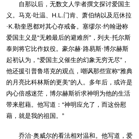
自那以后，无数文人学者撰文探讨爱国主
义。马克·吐温、H.L.门肯、萧伯纳以及厄休拉
·K.勒奎恩都对其心存戒备。塞缪尔·约翰逊称
爱国主义是“无赖最后的避难所”，列夫·托尔斯
泰则将它比作奴役。豪尔赫·路易斯·博尔赫斯
起初认为，“爱国主义催生的幻象无穷无尽”，
他还援引普鲁塔克的观点，嘲讽那些宣称“雅典
的月亮比科林斯的更美”的人。多年后，或许是
内心倍感迷茫，博尔赫斯祈求神明为他的生活
带来慰藉。他写道：“神明应允了，而这份慰
藉，就是我的祖国。”
乔治·奥威尔的看法相对温和。他写道，爱