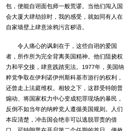
包，便能自诩面包师一般荒谬。当他们闯入国
会大厦大肆劫掠时，我的感受，就如同有人在
自家墙壁上肆意涂鸦污言秽语。
令人痛心的讽刺在于，这些自诩的爱国
者，所作所为完全背离美国精神。他们阻挠权
力和平交接，肆意践踏宪法。1977年，美国纳
粹党争取在伊利诺伊州斯科基市游行的权利，
还曾走上法庭维权。相较之下，这群受特朗普
煽动、将国家权力中心变成犯罪现场的暴民，
反倒不如当年的纳粹党人遵循美国规则。人们
本应清楚，冲击国会绝非可以逃脱罪责的借
口，可特朗普在开启第二个任期的首日，便赦