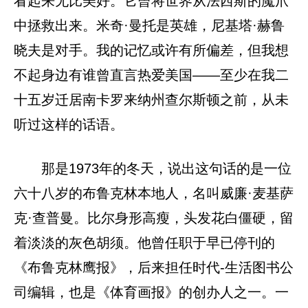
看起来无比美好。它曾将世界从法西斯的魔爪
中拯救出来。米奇·曼托是英雄，尼基塔·赫鲁
晓夫是对手。我的记忆或许有所偏差，但我想
不起身边有谁曾直言热爱美国——至少在我二
十五岁迁居南卡罗来纳州查尔斯顿之前，从未
听过这样的话语。
那是1973年的冬天，说出这句话的是一位
六十八岁的布鲁克林本地人，名叫威廉·麦基萨
克·查普曼。比尔身形高瘦，头发花白僵硬，留
着淡淡的灰色胡须。他曾任职于早已停刊的
《布鲁克林鹰报》，后来担任时代-生活图书公
司编辑，也是《体育画报》的创办人之一。一