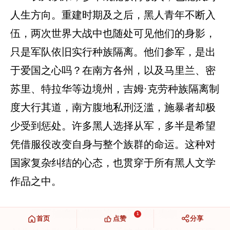
人生方向。重建时期及之后，黑人青年不断入
伍，两次世界大战中也随处可见他们的身影，
只是军队依旧实行种族隔离。他们参军，是出
于爱国之心吗？在南方各州，以及马里兰、密
苏里、特拉华等边境州，吉姆·克劳种族隔离制
度大行其道，南方腹地私刑泛滥，施暴者却极
少受到惩处。许多黑人选择从军，多半是希望
凭借服役改变自身与整个族群的命运。这种对
国家复杂纠结的心态，也贯穿于所有黑人文学
作品之中。
牙买加裔哈莱姆诗人克劳德·麦凯1921年
1
首页
点赞
分享