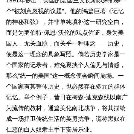
1991年提出，美国的爱国主义长期以来都是一
个“被刻意忽视的议题”。他的鸿篇巨著《记忆
的神秘和弦》，并非单纯填补这一研究空白，
而是为罗伯特·佩恩·沃伦的观点佐证：身为美
国人，无关血脉，而关乎一种理念——历史，
便是这一理念的具象写照。倘若历史学家是一
个国家的记录者，难免裹挟个人偏见与情感，
那么“统一的美国”这一概念便会瞬间崩塌。一
个国家有其整体历史，也必然存在多元的群体
记忆。举个例子，昔日在梅森-迪克森线以南广
为流传的教材，通篇美化南北战争，将其描绘
成一场捍卫传统生活的英勇抗争，谎称黑奴在
仁慈的白人奴隶主手下安居乐业。