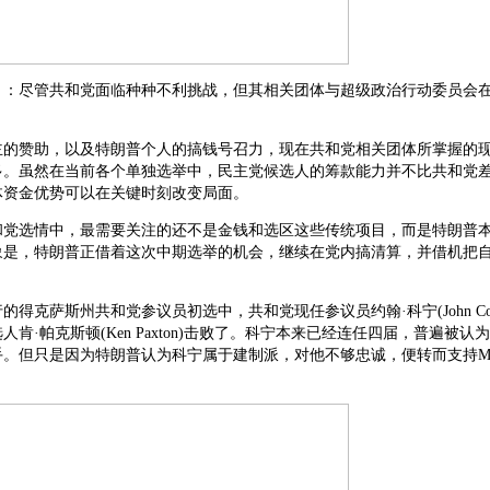
》：尽管共和党面临种种不利挑战，但其相关团体与超级政治行动委员会
主的赞助，以及特朗普个人的搞钱号召力，现在共和党相关团体所掌握的
多。虽然在当前各个单独选举中，民主党候选人的筹款能力并不比共和党
体资金优势可以在关键时刻改变局面。
和党选情中，最需要关注的还不是金钱和选区这些传统项目，而是特朗普
象是，特朗普正借着这次中期选举的机会，继续在党内搞清算，并借机把
的得克萨斯州共和党参议员初选中，共和党现任参议员约翰·科宁(John Cor
人肯·帕克斯顿(Ken Paxton)击败了。科宁本来已经连任四届，普遍被认
手。但只是因为特朗普认为科宁属于建制派，对他不够忠诚，便转而支持M