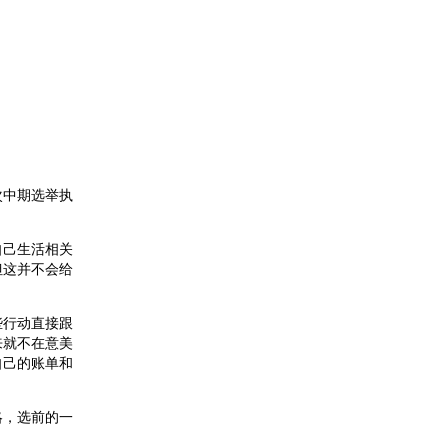
次中期选举执
。
自己生活相关
但这并不会给
些行动直接跟
来就不在意美
自己的账单和
略，选前的一