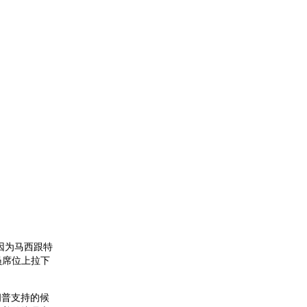
只因为马西跟特
员席位上拉下
特朗普支持的候