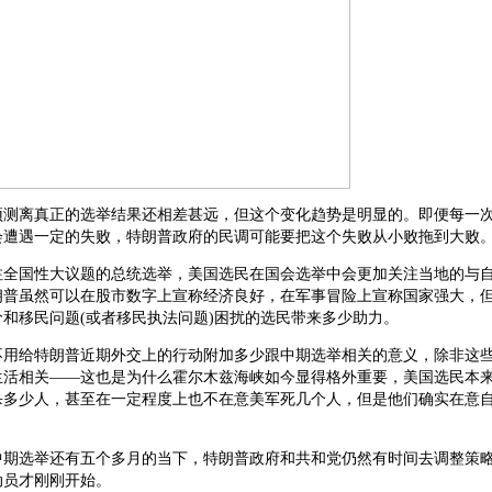
预测离真正的选举结果还相差甚远，但这个变化趋势是明显的。即便每一
会遭遇一定的失败，特朗普政府的民调可能要把这个失败从小败拖到大败
注全国性大议题的总统选举，美国选民在国会选举中会更加关注当地的与
朗普虽然可以在股市数字上宣称经济良好，在军事冒险上宣称国家强大，
和移民问题(或者移民执法问题)困扰的选民带来多少助力。
不用给特朗普近期外交上的行动附加多少跟中期选举相关的意义，除非这
生活相关——这也是为什么霍尔木兹海峡如今显得格外重要，美国选民本
杀多少人，甚至在一定程度上也不在意美军死几个人，但是他们确实在意
中期选举还有五个多月的当下，特朗普政府和共和党仍然有时间去调整策
动员才刚刚开始。