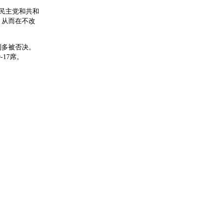
前，民主党和共和
，从而在不改
则多被否决。
17席。