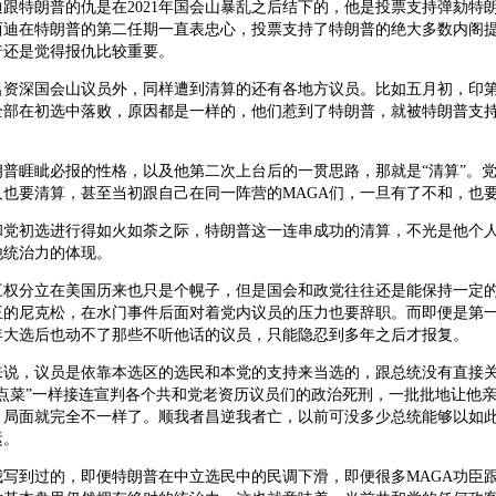
跟特朗普的仇是在2021年国会山暴乱之后结下的，他是投票支持弹劾特
西迪在特朗普的第二任期一直表忠心，投票支持了特朗普的绝大多数内阁
普还是觉得报仇比较重要。
名资深国会山议员外，同样遭到清算的还有各地方议员。比如五月初，印
全部在初选中落败，原因都是一样的，他们惹到了特朗普，就被特朗普支
朗普睚眦必报的性格，以及他第二次上台后的一贯思路，那就是“清算”。
人也要清算，甚至当初跟自己在同一阵营的MAGA们，一旦有了不和，也
和党初选进行得如火如荼之际，特朗普这一连串成功的清算，不光是他个
他统治力的体现。
三权分立在美国历来也只是个幌子，但是国会和政党往往还是能保持一定
王的尼克松，在水门事件后面对着党内议员的压力也要辞职。而即便是第
0年大选后也动不了那些不听他话的议员，只能隐忍到多年之后才报复。
来说，议员是依靠本选区的选民和本党的支持来当选的，跟总统没有直接
“点菜”一样接连宣判各个共和党老资历议员们的政治死刑，一批批地让他
，局面就完全不一样了。顺我者昌逆我者亡，以前可没多少总统能够以如
运。
我写到过的，即便特朗普在中立选民中的民调下滑，即便很多MAGA功臣