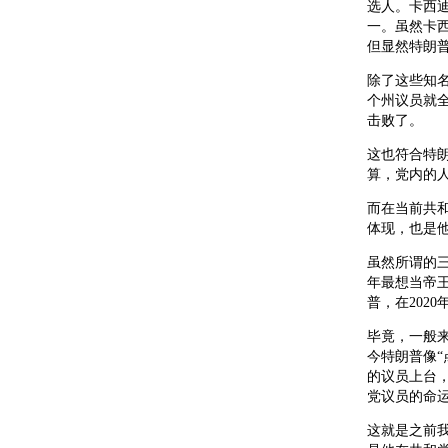
选人。卡西迪
一。虽然卡
但显然特朗
除了这些知
个州议员就
击败了。
这也符合特
算，党内的
而在当前共
体现，也是
虽然所谓的
年最想当帝
普，在202
毕竟，一般
今特朗普像
的议员上台
党议员的命
这就是之前