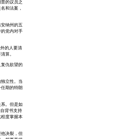
朗普的议员之
提名和法案，
第安纳州的五
持的党内对手
党外的人要清
要清算。
人复仇欲望的
的独立性。当
一任期的特朗
关系。但是如
亲自背书支持
此程度掌握本
跟他决裂，但