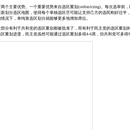
个主要优势。一个重要优势来自选区重划(redistricting)。每次选举
重新划分选区地图，使得每个单独选区尽可能让支持己方的选民刚好过半
的情况下，单纯靠选区划分就能够更多地增加席位。
大部分有利于共和党的选区重划都被批准了，而有利于民主党的选区重划
区重划进度，民主党虽然可能通过选区重划多得4-6席，但共和党可多得9-