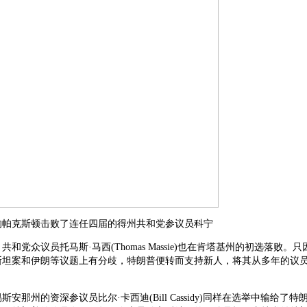
的帕克斯顿击败了连任四届的得州共和党参议员科宁
共和党众议员托马斯·马西(Thomas Massie)也在肯塔基州的初选落败。
斯坦案和伊朗等议题上有分歧，特朗普便转而支持新人，将其从多年的议
安那州的资深参议员比尔·卡西迪(Bill Cassidy)同样在选举中输给了