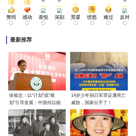
赞同
感动
喜悦
深刻
荒谬
愤怒
难过
反对
最新推荐
徐俊忠：以“计划”或“规
14岁少年捐日军罪证遭死亡
划”引导发展：中国何以能
威胁，国家出手了！
够成功