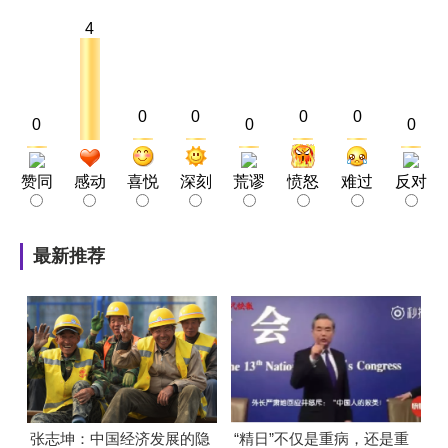
4
0
0
0
0
0
0
0
赞同
感动
喜悦
深刻
荒谬
愤怒
难过
反对
最新推荐
张志坤：中国经济发展的隐
“精日”不仅是重病，还是重