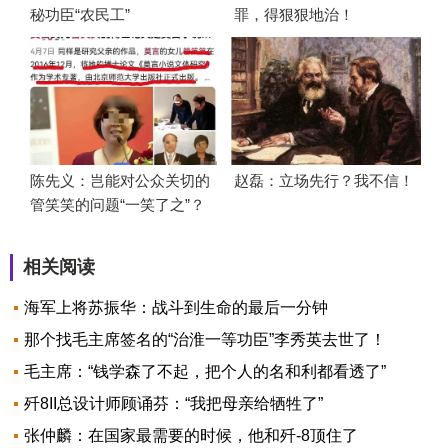
秘功臣“农民工”
罪，得狠狠地治！
陈先义：岂能对公众关切的
赵磊：立场先行？我不信！
管笑笑的问题“一笑了之”？
相关阅读
海军上将苏振华：战斗到生命的最后一分钟
那个找毛主席签名的“治淮一等功臣”李秀英去世了！
毛主席：“钱学森了不起，把个人的名和利都看透了”
歼8II总设计师顾诵芬：“我把母亲给牺牲了”
张仲麟：在国家最需要的时候，他和歼-8顶住了