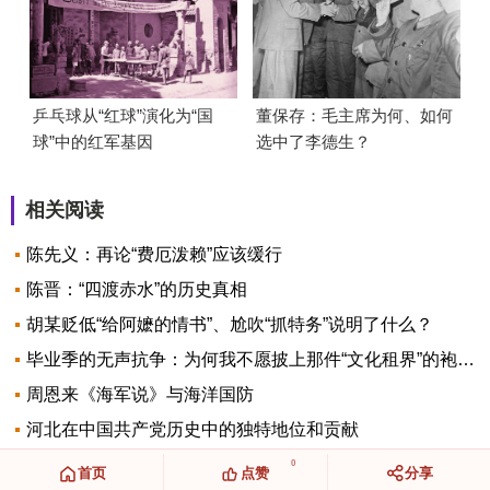
乒乓球从“红球”演化为“国
董保存：毛主席为何、如何
球”中的红军基因
选中了李德生？
相关阅读
陈先义：再论“费厄泼赖”应该缓行
陈晋：“四渡赤水”的历史真相
胡某贬低“给阿嬷的情书”、尬吹“抓特务”说明了什么？
毕业季的无声抗争：为何我不愿披上那件“文化租界”的袍子？
周恩来《海军说》与海洋国防
河北在中国共产党历史中的独特地位和贡献
0
首页
点赞
分享