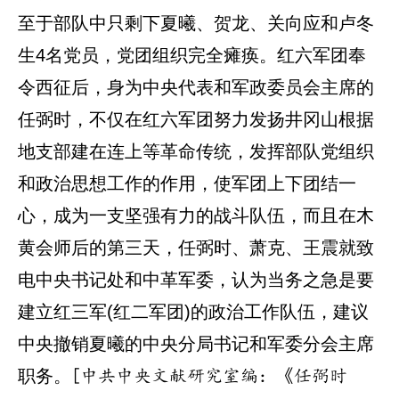
至于部队中只剩下夏曦、贺龙、关向应和卢冬
生4名党员，党团组织完全瘫痪。红六军团奉
令西征后，身为中央代表和军政委员会主席的
任弼时，不仅在红六军团努力发扬井冈山根据
地支部建在连上等革命传统，发挥部队党组织
和政治思想工作的作用，使军团上下团结一
心，成为一支坚强有力的战斗队伍，而且在木
黄会师后的第三天，任弼时、萧克、王震就致
电中央书记处和中革军委，认为当务之急是要
建立红三军(红二军团)的政治工作队伍，建议
中央撤销夏曦的中央分局书记和军委分会主席
职务。
[中共中央文献研究室编：《任弼时