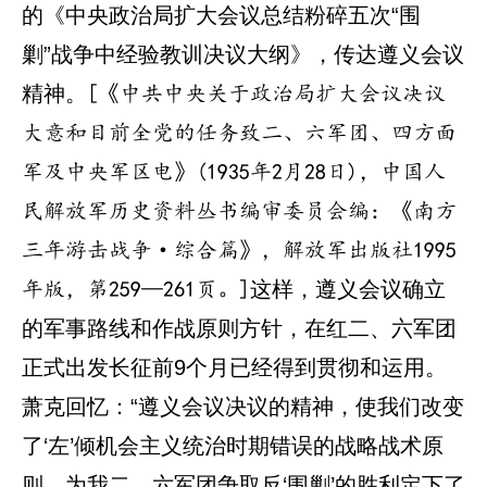
的《中央政治局扩大会议总结粉碎五次“围
剿”战争中经验教训决议大纲》，传达遵义会议
精神。
[《中共中央关于政治局扩大会议决议
大意和目前全党的任务致二、六军团、四方面
军及中央军区电》(1935年2月28日)，中国人
民解放军历史资料丛书编审委员会编：《南方
三年游击战争·综合篇》，解放军出版社1995
这样，遵义会议确立
年版，第259—261页。]
的军事路线和作战原则方针，在红二、六军团
正式出发长征前9个月已经得到贯彻和运用。
萧克回忆：“遵义会议决议的精神，使我们改变
了‘左’倾机会主义统治时期错误的战略战术原
则，为我二、六军团争取反‘围剿’的胜利定下了