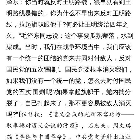
泽东：你当时就反对王明路线，很早就看到王
明路线是错的，你为什么不早出来反对王明路
线，拉起旗帜跟他干?何必让王明统治四年之
久。“毛泽东同志说：这个事要瓜熟蒂落，水到
渠成。当时，我们在战争环境当中，我们应该
有一个统一的团结的党来共同对付敌人，反对
国民党的五次‘围剿’。国民党要根本消灭我们，
如果我们没有一个统一的党，怎么去对付国民
党的五次‘围剿’呢?如果拿起旗帜干，党内搞分
裂了，自己打起来了，那不更容易被敌人消灭
吗?”
[伍修权：《遵义会议的光辉不容玷污——
驳李德对遵义会议的污蔑》，石志夫、周文琪
编《李德与中国革命》，中共党史资料出版社