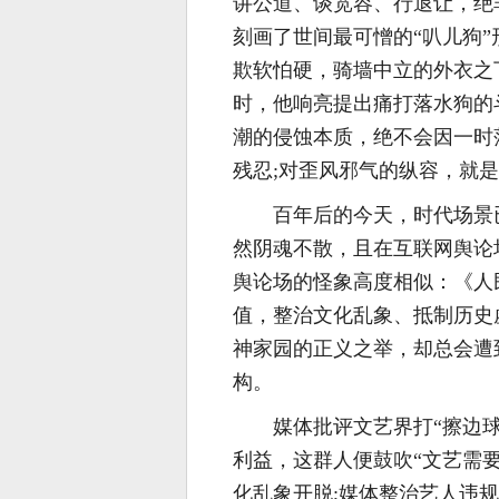
讲公道、谈宽容、行退让，绝
刻画了世间最可憎的“叭儿狗
欺软怕硬，骑墙中立的外衣之
时，他响亮提出痛打落水狗的
潮的侵蚀本质，绝不会因一时
残忍;对歪风邪气的纵容，就
百年后的今天，时代场景已
然阴魂不散，且在互联网舆论
舆论场的怪象高度相似：《人
值，整治文化乱象、抵制历史
神家园的正义之举，却总会遭
构。
媒体批评文艺界打“擦边
利益，这群人便鼓吹“文艺需
化乱象开脱;媒体整治艺人违