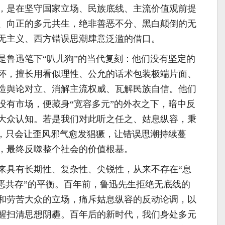
，是在坚守国家立场、民族底线、主流价值观前提
、向正的多元共生，绝非善恶不分、黑白颠倒的无
无主义、西方错误思潮肆意泛滥的借口。
是鲁迅笔下“叭儿狗”的当代复刻：他们没有坚定的
怀，擅长用看似理性、公允的话术包装极端片面、
造舆论对立、消解主流权威、瓦解民族自信。他们
没有市场，便藏身“宽容多元”的外衣之下，暗中反
大众认知。若是我们对此听之任之、姑息纵容，秉
态，只会让歪风邪气愈发猖獗，让错误思潮持续蔓
，最终反噬整个社会的价值根基。
来具有长期性、复杂性、尖锐性，从来不存在“息
善恶共存”的平衡。百年前，鲁迅先生拒绝无底线的
和劳苦大众的立场，痛斥姑息纵容的反动论调，以
醒扫清思想阴霾。百年后的新时代，我们身处多元