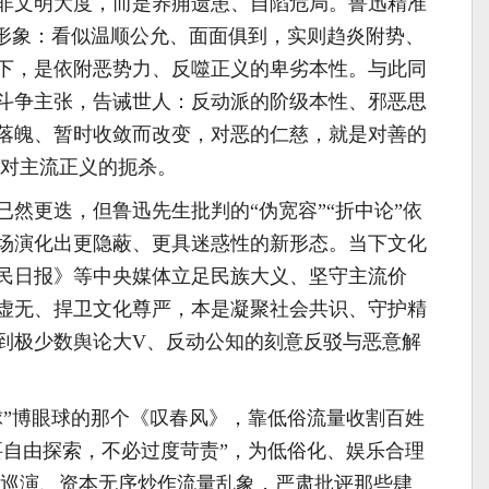
非文明大度，而是养痈遗患、自陷危局。鲁迅精准
”形象：看似温顺公允、面面俱到，实则趋炎附势、
下，是依附恶势力、反噬正义的卑劣本性。与此同
斗争主张，告诫世人：反动派的阶级本性、邪恶思
落魄、暂时收敛而改变，对恶的仁慈，就是对善的
是对主流正义的扼杀。
然更迭，但鲁迅先生批判的“伪宽容”“折中论”依
场演化出更隐蔽、更具迷惑性的新形态。当下文化
民日报》等中央媒体立足民族大义、坚守主流价
虚无、捍卫文化尊严，本是凝聚社会共识、守护精
到极少数舆论大V、反动公知的刻意反驳与恶意解
球”博眼球的那个《叹春风》，靠低俗流量收割百姓
要自由探索，不必过度苛责”，为低俗化、娱乐合理
规巡演、资本无序炒作流量乱象，严肃批评那些肆