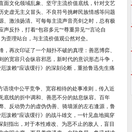
直面文化领域乱象、坚守主流价值底线，针对文艺
历史虚无主义冒头、不良符号挑衅民族情感等问题
源、激浊扬清。可每每主流声音亮剑之时，总有极
声反扑，打着“包容多元”“尊重异见”“言论自
、为歪理站台，与主流价值观公然对垒。
锋，再次印证了一个颠扑不破的真理：善恶博弈、
则的宽容只会纵容邪恶，新时代的意识形态斗争，
费厄泼赖”应该缓行》的深刻论断，重拾鲁迅先生痛
西方语境中公平竞争、宽容相待的处事准则，传入近
无底线的折中调和、善恶不分的姑息纵容。百年
弊、反动势力的虚伪伪善、骑墙派的左右逢源，鲁
费厄泼赖”应该缓行》的战斗雄文，一针见血地揭穿
他深刻指出，对于本性难改、为恶不止的敌人，盲目