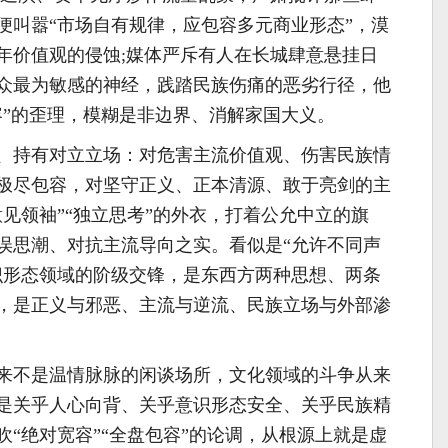
便叫嚣“市场自有规律，应包容多元商业形态”，漠
年价值观的侵蚀;媒体严斥有人在长城肆意悬挂日
众最为敏感的神经，践踏民族伤痛的恶劣行径，他
容”的歪理，模糊是非边界、消解家国大义。
、持有对立立场：对危害主流价值观、伤害民族情
极尽包容，对坚守正义、正本清源、敢于亮剑的主
见领袖”“独立思考”的外衣，打着公允中立的旗
误思潮、对抗主流导向之实。看似是“允许不同声
识形态领域的阶级交锋，是东西方两种思想、两条
，是正义与邪恶、主流与逆流、民族立场与外部渗
来不是温情脉脉的闲谈场所，文化领域的斗争从来
是关乎人心向背、关乎意识形态安全、关乎民族精
“绝对宽容”“全盘包容”的论调，从根源上就是虚