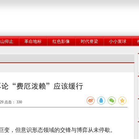
高山仰止
革命地标
红色影像
时代脊梁
小小寰球
再论“费厄泼赖”应该缓行
29 点击：
330
巨变，但意识形态领域的交锋与博弈从未停歇。