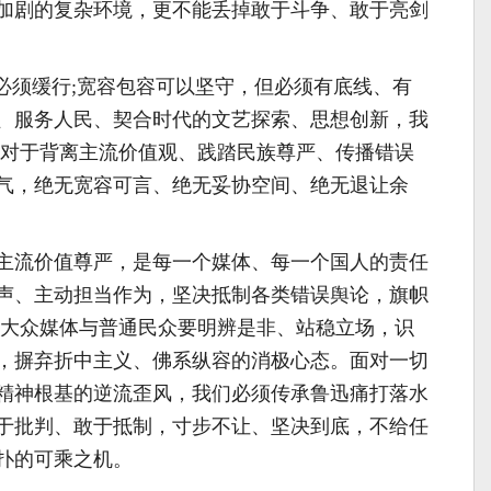
加剧的复杂环境，更不能丢掉敢于斗争、敢于亮剑
但必须缓行;宽容包容可以坚守，但必须有底线、有
、服务人民、契合时代的文艺探索、思想创新，我
但对于背离主流价值观、践踏民族尊严、传播错误
气，绝无宽容可言、绝无妥协空间、绝无退让余
主流价值尊严，是每一个媒体、每一个国人的责任
声、主动担当作为，坚决抵制各类错误舆论，旗帜
;大众媒体与普通民众要明辨是非、站稳立场，识
，摒弃折中主义、佛系纵容的消极心态。面对一切
精神根基的逆流歪风，我们必须传承鲁迅痛打落水
于批判、敢于抵制，寸步不让、坚决到底，不给任
扑的可乘之机。