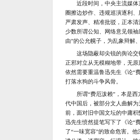
近段时间，中央主流媒体
圈擦边炒作、违规巡演逐利、
严肃发声、精准批驳，正本清
少数所谓公知、网络意见领袖应
由”的公允幌子，为乱象辩解
这场隐蔽却尖锐的舆论交
正邪对立从无模糊地带，无原
依然需要重温鲁迅先生《论“
打落水狗的斗争风骨。
所谓“费厄泼赖”，本是
代中国后，被部分文人曲解为
前，面对旧中国文坛的中庸积
迅先生愤然提笔写下了《论“
了“一味宽容”的致命危害。