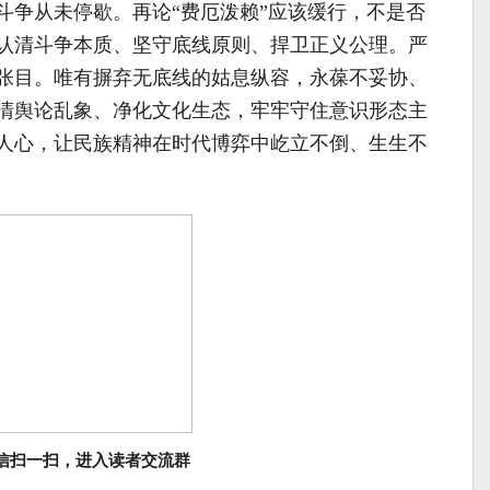
斗争从未停歇。再论“费厄泼赖”应该缓行，不是否
认清斗争本质、坚守底线原则、捍卫正义公理。严
张目。唯有摒弃无底线的姑息纵容，永葆不妥协、
清舆论乱象、净化文化生态，牢牢守住意识形态主
人心，让民族精神在时代博弈中屹立不倒、生生不
信扫一扫，进入读者交流群