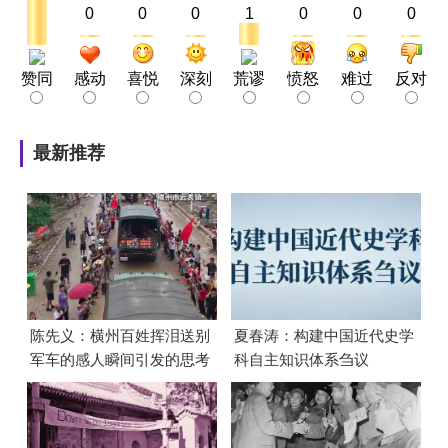
0
0
0
1
0
0
0
赞同
感动
喜悦
深刻
荒谬
愤怒
难过
反对
最新推荐
陈先义：横州百姓挥泪送别
夏春涛：构建中国近代史学
军车的感人瞬间引发的思考
科自主知识体系刍议