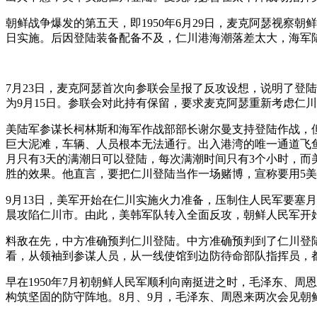
朝鲜战争爆发的第五天，即1950年6月29日，麦克阿瑟视察
日实施。后因登陆装备配备不及，仁川港海潮落差太大，海军
7月23日，麦克阿瑟首次向参联会呈报了反攻设想，说明了登
为9月15日。参联会对此持有保留，要求麦克阿瑟重新考虑仁
美陆军参谋长柯林斯和海军作战部部长谢尔曼支持登陆作战，但
巨大泥滩，车辆、人员根本无法通行。出入港湾的唯一通道飞
月只有3天的满潮日可以登陆，每次满潮时间只有3个小时，而
胜的效果。他直言，要把仁川登陆当作一场赌博，宣称要用5美
9月13日，美军开始在仁川实施火力准备，压制住人民军要塞
晨攻陷仁川市。由此，美韩军队转入全面反攻，朝鲜人民军开
料敌在先，中方准确预判仁川登陆。中方准确预判到了仁川登
看，从领袖到参谋人员，从一线使馆到边防待命部队指挥员，
早在1950年7月初朝鲜人民军顺利向南挺进之时，毛泽东、
构筑坚固的防守阵地。8月、9月，毛泽东、周恩来两次会见