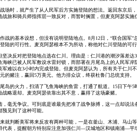
朝鲜战场时，就产生了从人民军后方实施登陆的想法。返回东京后，
陆战旅和骑兵师指挥层一致反对，而暂时搁置，但麦克阿瑟实施
陆作战的基本设想，但没有说明登陆地点。8月12日，“联合国军
川登陆的可行性。麦克阿瑟根本不为所动，称他对仁川登陆的可
坚决反对把登陆地点选在仁川。理由是：仁川港的潮汐落差达30多
鱼海峡已被人民军敷设水雷封锁，而部署在月尾岛上的人民军岸
美军难以在3小时内完成登陆。但麦克阿瑟认为，所有关于仁川
元的赌注，赢回5万美元。他力排众议，终获杜鲁门总统支持。
月尾岛的火力，扫清了飞鱼海峡的鱼雷，打通了航道。15日下午
始战略退却。麦克阿瑟依靠出其不意，赢得了这场豪赌。
陆，毫无争议。可到底是谁最先把准了战争脉搏，这一点却说法
都预见到了这种可能。
周恩来就判断美军将来反攻有两种可能，一是在釜山、木浦、马山
朝鲜代表，提醒朝方特别应注意加强仁川—汉城地区和镇南浦—平