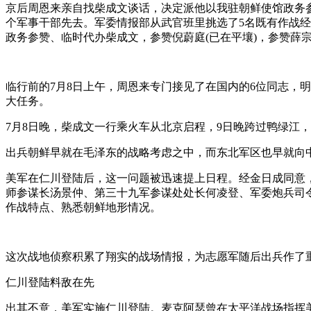
京后周恩来亲自找柴成文谈话，决定派他以我驻朝鲜使馆政务
个军事干部先去。军委情报部从武官班里挑选了5名既有作战
政务参赞、临时代办柴成文，参赞倪蔚庭(已在平壤)，参赞薛
临行前的7月8日上午，周恩来专门接见了在国内的6位同志，
大任务。
7月8日晚，柴成文一行乘火车从北京启程，9日晚跨过鸭绿江，
出兵朝鲜早就在毛泽东的战略考虑之中，而东北军区也早就向
美军在仁川登陆后，这一问题被迅速提上日程。经金日成同意，
师参谋长汤景仲、第三十九军参谋处处长何凌登、军委炮兵司
作战特点、熟悉朝鲜地形情况。
这次战地侦察积累了翔实的战场情报，为志愿军随后出兵作了
仁川登陆料敌在先
出其不意，美军实施仁川登陆。麦克阿瑟曾在太平洋战场指挥