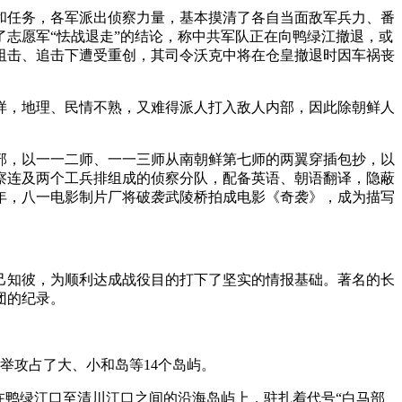
和任务，各军派出侦察力量，基本摸清了各自当面敌军兵力、番
志愿军“怯战退走”的结论，称中共军队正在向鸭绿江撤退，或
阻击、追击下遭受重创，其司令沃克中将在仓皇撤退时因车祸丧
样，地理、民情不熟，又难得派人打入敌人内部，因此除朝鲜人
部，以一一二师、一一三师从南朝鲜第七师的两翼穿插包抄，以
察连及两个工兵排组成的侦察分队，配备英语、朝语翻译，隐蔽
0年，八一电影制片厂将破袭武陵桥拍成电影《奇袭》，成为描写
己知彼，为顺利达成战役目的打下了坚实的情报基础。著名的长
团的纪录。
一举攻占了大、小和岛等14个岛屿。
在鸭绿江口至清川江口之间的沿海岛屿上，驻扎着代号“白马部