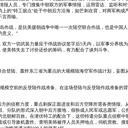
军情报人员，专门搜集中朝双方的军事情报，运用雷达、监听和
上的“特工据点”处于中朝后方沿海，如芒刺在背，对两军构成严
不言而喻。
攻岛作战，是抗美援朝战争中唯一一次陆空联合作战，也是中国
的意义。”
，双方一切武装力量应于停战协议签字后5天内，以军事分界线
，使美韩失去了讨价还价的筹码，有力配合了谈判斗争。
攻、联合登陆、轰炸东三省为重点的大规模陆海空军作战计划，妄图
月进行了规模空前的反登陆作战准备。在这场登陆与反登陆作战准备
方的侦察力度，重点刺探正面进攻和后方空降所需各类情报。从19
组、分队的形式深入朝中后方腹地，假扮成人民军或志愿军，公
的北朝鲜百姓。在潜伏特工的配合下，这些特遣分队重点侦察中
破或引导敌机轰炸。查明美韩被俘人员关押地点，伺机营救。搜