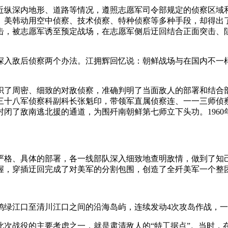
近纵深内地形、道路等情况，遵照志愿军司令部规定的侦察区域
。美韩动用空中侦察、技术侦察、特种侦察等多种手段，却得出了
击，被志愿军诱至预定战场，在志愿军侧后迂回结合正面突击、
深入敌后侦察两个办法。江拥辉回忆说：朝鲜战场与在国内不一
织了周密、细致的对敌侦察，准确判明了当面敌人的部署和结合
三十八军侦察科副科长张魁印，带领军直属侦察连、一一三师侦
封闭了敌南逃北援的通道，为围歼南朝鲜第七师立下头功。196
严格、具体的部署，各一线部队深入细致地查明敌情，做到了知
握，穿插迂回完成了对美军的分割包围，创造了全歼美军一个整
，对鸭绿江口至清川江口之间的沿海岛屿，连续发动4次攻岛作战，
次战役的主要考虑之一，就是肃清敌人的“特工据点”。当时，