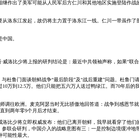
相继作出了美军可能从人民军后方仁川和其他地区实施登陆作战
要从洛东江发起，故仍将主力置于洛东江一线。仁川一带虽作了
是中国。
查尔斯·威洛比少将上报的研判结论是：最近中共领袖声称，如果“
岛，与杜鲁门面谈朝鲜战争“最后阶段”及“战后重建”问题。杜鲁
10万到12.5万。他们只能把五六万人送过鸭绿江。而70年后的
。
三师调往欧洲。麦克阿瑟当时无比骄傲地回答道：战争到感恩节
直到两年零9个月后才结束。
国通”威洛比少将立即权威发布：他们已离开朝鲜，我早就看穿了他
。参联会研判，中国介入的战略意图有三：一是控制边境缓冲地带;
种可能性最大。