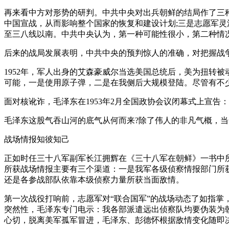
再来看中方对形势的研判。中共中央对出兵朝鲜的结局作了三
中国宣战，从而影响整个国家的恢复和建设计划;三是志愿军
至三八线以南。中共中央认为，第一种可能性很小，第二种情
后来的战局发展表明，中共中央的预判惊人的准确，对把握战
1952年，军人出身的艾森豪威尔当选美国总统后，美为扭转
可能，一是使用原子弹，二是在我侧后大规模登陆。尽管有不
面对核讹诈，毛泽东在1953年2月全国政协会议闭幕式上宣
毛泽东这股气吞山河的底气从何而来?除了伟人的非凡气概，
战场情报知彼知己
正如时任三十八军副军长江拥辉在《三十八军在朝鲜》一书中
所获战场情报主要有三个渠道：一是我军各级侦察情报部门所
还是各参战部队依靠本级侦察力量所获当面敌情。
第一次战役打响前，志愿军对“联合国军”的战场动态了如指掌
突然性，毛泽东专门电示：我各部派遣远出侦察队均要伪装为
心切，脱离美军孤军冒进，毛泽东、彭德怀根据敌情变化随即