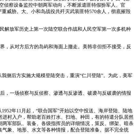
对空侦察设备监控中朝两军动向，不断派遣匪特假扮军人、官
重威胁。大、小和岛战役共歼灭武装匪特570余人，彻底摧毁
人民解放军历史上第一次陆空联合作战和人民空军第一次多机种
为界，从对方后方的岛屿和海面上撤走。美韩非但拒不接受，反
从我侧后方实施大规模登陆突击，重演“仁川登陆”。为此，美军
的背后，一场侦察与反侦察、渗透与反渗透、破袭与反破袭的情报
52年11月起，“联合国军”开始以空中投送、海岸登陆、陆地
然进村入户，帮助老百姓打水、扫地、种田，有的特遣分队居然
朝两军部队、装备、各级指挥员的详细情况，策反、绑架、暗杀
集气象、地形、水文等各种情报，配合登陆准备。据不完全统