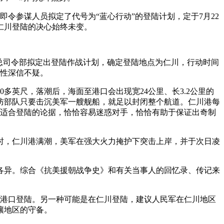
即令参谋人员拟定了代号为“蓝心行动”的登陆计划，定于7月22
仁川登陆的决心始终未变。
”总司令部拟定出登陆作战计划，确定登陆地点为仁川，行动时间
行性深信不疑。
英尺，落潮后，海面至港口会出现宽24公里、长3.2公里的
防部队只要击沉美军一艘舰船，就足以封闭整个航道。仁川港每
不适合登陆的论据，恰恰容易迷惑对手，恰恰有助于保证出奇制
5时，仁川港满潮，美军在强大火力掩护下突击上岸，并于次日凌
各异。综合《抗美援朝战争史》和有关当事人的回忆录、传记来
等港口登陆。另一种可能是在仁川登陆，建议人民军在仁川地区
壤地区的守备。