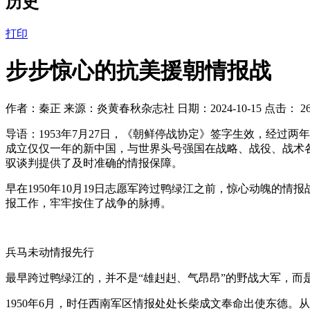
历史
打印
步步惊心的抗美援朝情报战
作者：秦正 来源：炎黄春秋杂志社 日期：2024-10-15 点击：
2
导语：
1953年7月27日，《朝鲜停战协定》签字生效，经
成立仅仅一年的新中国，与世界头号强国在战略、战役、战术
驭谈判提供了及时准确的情报保障。
早在1950年10月19日志愿军跨过鸭绿江之前，惊心动魄
报工作，牢牢按住了战争的脉搏。
兵马未动情报先行
最早跨过鸭绿江的，并不是“雄赳赳、气昂昂”的野战大军，而
1950年6月，时任西南军区情报处处长柴成文奉命出使东德