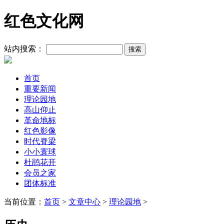
红色文化网
站内搜索：
首页
重要新闻
理论园地
高山仰止
革命地标
红色影像
时代脊梁
小小寰球
杜鹃花开
会员之家
团体标准
当前位置：
首页
>
文章中心
>
理论园地
>