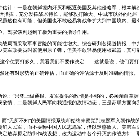
种估计：一是在朝鲜境内歼灭和驱逐美国及其他侵略军，根本解决
灵活指挥，充分发挥战术特长，能够攻打除大、中城市以外的地区
况虽然也有可能，但美国也不敢轻易将战争扩大到中国境内。最
争、驾驭谈判起到了极为重要的指导作用。
被动战局而采取军事冒险的可能性增大。综合研判各渠道情报，
少美军政要员叫嚣使用原子弹，但美不敢轻易使用核武器，其可
告：这个仗要打多久，我看我们不要作决定……这就是说，他们要打
当然还有对形势的正确评估，而正确的评估源于及时准确的情报。
所说：“只凭上级通报、友军提供的敌情是不够的，必须亲自掌握
获敌情，二是朝鲜人民军向我通报的敌情动态，三是苏联方面向
，而“无所不知”的美国情报系统却始终未察觉到志愿军入朝作战
朝鲜人民军，而不要称中国人民志愿军，借以迷惑敌人。美韩军
决定放弃原定防御作战设想，改为运动中各个歼灭的作战方针，