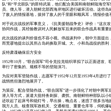
队”和“平北联队”的匪特武装，他们配合美国和南朝鲜陆海空
员、僧人等，潜入朝鲜北部西海岸地区进行破坏活动。这些岛屿
了敌人的情报基地，拔掉了敌人的千里眼和顺风耳，情报价值
对于此次战役的军事意义，《抗美援朝战争史》评价：“这次
协同作战，其经验教训对人民解放军后来的联合作战具有重要
此次战役的谈判价值也不容小视。停战谈判中，朝中方面提出
而荒谬地提出以其所占岛屿换取开城。大、小和岛战役的胜利
反特肃谍确保后方安全
1952年10月，“联合国军”司令克拉克组织草拟了以正面进
举行了密集的、规模不等的登陆演习。
为应对美军登陆作战，志愿军于1952年12月至1953年4
战悄然但激烈地展开了。
为策应、配合登陆作战，“联合国军”进一步强化了对朝中两军后
潜入等方式，派遣大批特务刺探、袭扰。南朝鲜特种部队以小
还吹起了起床号和熄灯号，早出操，晚点名，迷惑了很多当地
我方人员。核查我军政机关、交通枢纽、重要仓库等，伺机爆