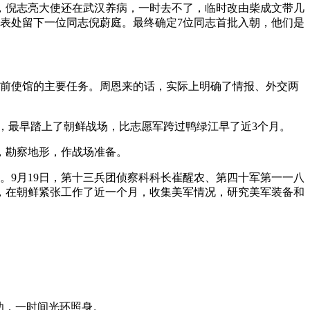
，倪志亮大使还在武汉养病，一时去不了，临时改由柴成文带几
表处留下一位同志倪蔚庭。最终确定7位同志首批入朝，他们是
当前使馆的主要任务。周恩来的话，实际上明确了情报、外交两
望，最早踏上了朝鲜战场，比志愿军跨过鸭绿江早了近3个月。
，勘察地形，作战场准备。
。9月19日，第十三兵团侦察科科长崔醒农、第四十军第一一八
，在朝鲜紧张工作了近一个月，收集美军情况，研究美军装备和
功，一时间光环照身。