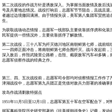
第二次战役的作战方针是诱敌深入。为掌握当面敌情及敌后浅
号及兵要地志情况。战役打响后，志愿军节节阻击，且战且退
者越过边境撤回满洲。由于情报失误，美军第八集团军贸然追
生。
为获取战场动态情报，志愿军一线部队主要依靠抓俘虏和化装
民军提供一些情况外，主要依靠抓俘了解敌情。
第二次战役，三十八军为歼灭德川地区南朝鲜第七师，战前组
一一四师正面冲击，将南朝鲜第七师合围歼灭。战斗发起前，
深入敌后，炸毁武陵里公路桥，击毁、截获敌军汽车40多辆，
志愿军侦察作战的经典之作。
第三、四、五次战役前，志愿军司令部均对侦察情报工作作了
津湖战役中，志愿军第九兵团正是凭借对敌兵力部署的准确掌
攻岛作战清剿敌特据点
1951年11月5日至12月1日，志愿军第五十军在空军配合下
据军事科学院历史研究部著的《抗美援朝战争史》记载，发动此