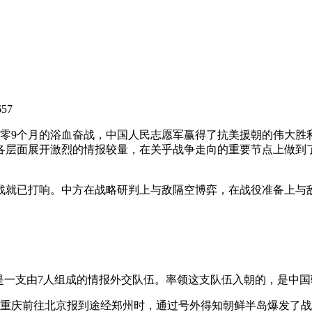
657
过两年零9个月的浴血奋战，中国人民志愿军赢得了抗美援朝的伟大
各层面展开激烈的情报较量，在关乎战争走向的重要节点上做到
的情报战就已打响。中方在战略研判上与敌隔空博弈，在战役准备上
是一支由7人组成的情报外交队伍。率领这支队伍入朝的，是中
。从重庆前往北京报到途经郑州时，通过号外得知朝鲜半岛爆发了