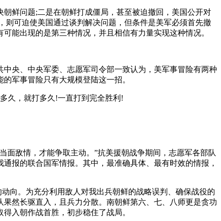
朝鲜问题;二是在朝鲜打成僵局，甚至被迫撤回，美国公开对
，则可迫使美国通过谈判解决问题，但条件是美军必须首先撤
有可能出现的是第三种情况，并且相信有力量实现这种情况。
中共中央、中央军委、志愿军司令部一致认为，美军事冒险有两种
能的军事冒险只有大规模登陆这一招。
多久，就打多久!一直打到完全胜利!
当面敌情，才能争取主动。”抗美援朝战争期间，志愿军各部队
我通报的联合国军情报。其中，最准确具体、最有时效的情报，
的动向。为充分利用敌人对我出兵朝鲜的战略误判、确保战役的
队果然长驱直入，且兵力分散。南朝鲜第六、七、八师更是贪功
取得入朝作战首胜，初步稳住了战局。