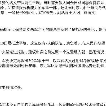
参赞的名义带队前往平壤。当时需要派人同金日成同志保持联系
经验，又有情报分析能力的军事干部，还让当时东北驻平壤商务代
宗华，一等秘书张恒业，武官朱光，副武官王大纲、刘向文。
明确指示：保持两党两军之间的联系并及时了解战场的变化，是
10日晨抵达平壤。这支仅有7人的队伍，肩负着5.5亿人民的期
中央呈送过报告，建议出兵之前先派一个先遣组入朝，熟悉情况
军委决定再派出5位军事干部，以武官名义赴朝鲜考察战场情况
令部情报处副处长黎非、东北军区后勤部副部长张明远奔赴朝鲜
重要敌情准备。
美军多次对日军后方实施登陆作战，他发明的“蛙跳”战术大获成