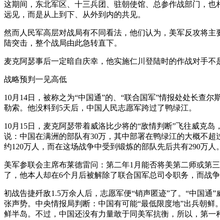
这期间，东北军区、十三兵团、驻朝使馆、总参作战部门，也
远见，而是从上到下、从外到内的共见。
然而人民军高层对战局有不同看法，他们认为，美军反攻将主
陆突击，整个战局由此急转直下。
麦克阿瑟事后一定暗自庆幸，他实施仁川登陆时的作战对手不
战略预判一见高低
10月14日，被称之为“中国通”的、“联合国军”情报处处长
勒索。他没料到5天后，中国人民志愿军跨过了鸭绿江。
10月15日，麦克阿瑟带着威洛比少将的“敌情判断”飞往威克
说：中国在满洲的部队有30万，其中部署在鸭绿江的大概不超过
约120万人，而在这场战争中受到锻炼的部队先后共有290万人
美军参联会主席布莱德雷问：第二年1月能否将美第二师或第
了，他本人却在6个月后被解除了联合国军总司令职务，而战争
初战告捷歼敌1.5万余人后，志愿军便“销声匿迹”了。“中
张声势。中央情报局判断：中国有可能“最低限度地”出兵朝鲜
鲜半岛。不过，中国还没有力量敢于同美军抗衡，所以，第一