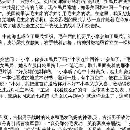
鲁晓夫听了，震惊不已。英国元帅蒙哥马利访问参观广州民兵表演
“中共是打游击的专家，现在民兵遍地，如果美国和中国一旦作战
”。美国就承认毛主席的话并引用毛主席的话。在这里，我又想起
自觉地听毛主席的话啊)。轰轰烈烈的民兵训练一直伴随着毛泽
就成了建设社会主义生产战线上的战斗队和突击队。
中南海也成立了民兵组织。毛主席的机要员小李参加了民兵训练
裤，皮带露扎在腰间，右手扶着步枪，精神抖擞地昂首立在一棵
然问：“小李，你参加民兵了吗?”小李连忙回答：“参加了。”毛
个女民兵，她从衣服口袋里掏出一个笔记本，取出里面夹着的那
片说：“好英雄的摸样哟。” 小李听了心中十分高兴，嘴上却谦虚
了一本他看过的地质常识书，翻到一处，有半页空白，便在上面
说：“小鬼，我把这首诗送给你好不好?”小李又惊又喜，激动得
经过后对毛主席说：“主席，我看这么好的诗，应该拿出去发表，
”这样，鼓励女同志的七绝诗《为女民兵题照》就这样诞生了，这就
爽，古指男子战时的装束和毛发飞扬的神采;英，古指男子战时的
青引赠曹将军霸》：“襄公鄂公毛发动，英姿飒爽来酣战。”“英姿
“飒爽”风貌，“武装”起来就有“英姿”的感觉。五尺枪：步枪。“