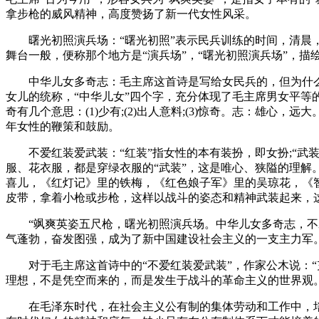
拿步枪的威风精神，高度赞扬了新一代女性风采。
曙光初照演兵场：“曙光初照”表示民兵训练的时间，清晨，
舞台一般，便称那个地方是“演兵场”，“曙光初照演兵场”，
中华儿女多奇志：毛主席这首诗是写给女民兵的，但为什么不写
女儿的统称，“中华儿女”四个字，充分体现了毛主席男女平等
奇有几个意思：(1)少有;(2)出人意料;(3)惊奇。志：雄
年女性的鞭策和鼓励。
不爱红装爱武装：“红装”指女性的本有装扮，即女扮;“武装
服、花衣服，都是穿绿衣服的“武装”，这是唯心、狭隘的理解
喜儿，《红灯记》里的铁梅，《红色娘子军》里的吴琼花，《
皮带，拿着小枪或步枪，这样以战斗的姿态和精神武装起来，这充
“飒爽英姿五尺枪，曙光初照演兵场。中华儿女多奇志，不爱
气蓬勃，奋发图强，成为了新中国建设社会主义的一支主力军
对于毛主席这首诗中的“不爱红装爱武装”，作家公木说：“
理想，不是凭空而来的，而是发生于战斗的革命主义的世界观
在毛泽东时代，在社会主义公有制的集体劳动和工作中，培