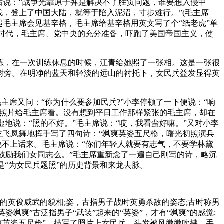
后说：“战争光靠原子弹是解决不了胜负问题，谁要想入侵中
，登上了中国大陆，就等于陷入泥沼，寸步难行。”(毛主席
毛主席会见基辛格，毛主席给基辛格用英文写了个“纸老虎”单
东时代，毛主席、党中央的充分准备，吓跑了美国帝国主义，使
，在一次训练休息的时候，江青给她照了一张相。这是一张很
树旁。在明净的蓝天和轻淡的远山的衬托下，女民兵益发显得英
主席又问：“你为什么要参加民兵?”小李停顿了一下便说：“响
张照片给毛主席看。没有想到平日工作那样紧张的毛主席，却在
地说：“照的不好。”毛主席说：“哎，我看蛮好嘛。”又对小李
龙飞凤舞地挥手写了四句诗：“飒爽英姿五尺枪，曙光初照演兵
说不上话来。毛主席说：“你们年轻人就要有志气，不要学林黛
鼓励我们女同志么。”毛主席重新念了一遍自己刚写的诗，略沉
是“为女民兵题照”的历史背景和来龙去脉。
英俊威武的貌相;姿，古指男子战时英勇杀敌的姿态;古时称男
飒爽”古泛指男子“武装”起来的“英姿”，才有“飒爽”的感觉;
飒爽英姿五尺枪”，描写了照片上女民兵，头发被风微微吹拂，手