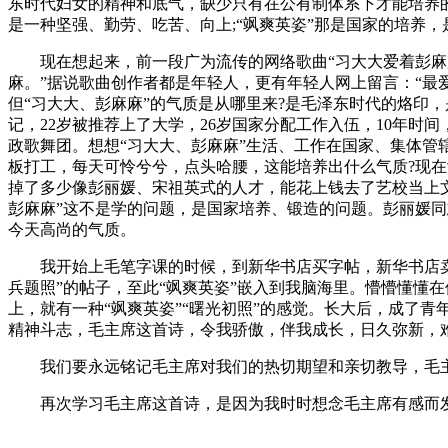
东时代妇女的精神和底气，缺少只有在公有制体系下才能培养
是一种坚强、勤劳、吃苦、向上;“飒爽英姿”那是国家的培养
现在想起来，前一段广为流传的网络歌曲“习大大爱着彭麻麻
麻。”据说歌曲创作者都是年轻人，更有年轻人网上留言：“最
但“习大大、彭麻麻”的气质是从哪里来?是毛泽东时代的烙印，
记，22岁被推荐上了大学，26岁国家分配工作入伍，10年时间
政歌舞团。想想“习大大、彭麻麻”生活、工作在国家、集体管
板打工，每天可怜兮兮，点头哈腰，这能培养出什么气质?现在
掉了多少像彭丽媛、宋祖英式的人才，能花上钱去了艺校当上文
彭麻麻”这不是学的问题，是国家培养、锻造的问题。彭丽媛同
今天高尚的气质。
我开始上毛笔字课的时候，到新华书店买字帖，新华书店卖的
兵题照”的帖子，至此“飒爽英姿”嵌入到我脑海里。懵懵懂懂
上，就有一种“飒爽英姿”“曙光初照”的感觉。长大后，成了
精神斗志，毛主席这首诗，令我骄傲，伴我成长，日久弥新，
我们要永远铭记毛主席对我们的热切期望和亲切教导，毛主
再次学习毛主席这首诗，是因为我时时想念毛主席有感而