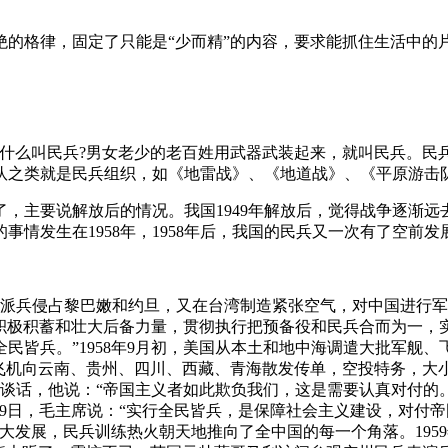
格律，固定了只能是“少而精”的内容，要求能抓住生活中的
么叫民兵?男女老少的老百姓用武器武装起来，就叫民兵。民
队之类就是民兵组织，如《地雷战》、《地道战》、《平原游击
主要说解放后的情况。我国1949年解放后，觉得战争逐渐远
情发生在1958年，1958年后，我国的民兵又一次有了空前发
，派兵侵占黎巴嫩和约旦，又在台湾制造紧张空气，对中国进行
必须积极积蓄和壮大后备力量，贯彻执行把预备役和民兵合而为一，实
民皆兵。”1958年9月初，美国从本土和地中海调遣大批军舰
派飞机向云南、贵州、四川、西藏、青海散发传单，空投特务，大
者发表谈话，他说：“帝国主义者如此欺负我们，这是需要认真对付
2月9日，毛主席说：“实行全民皆兵，是保障社会主义建设，对
大发展，民兵训练热火朝天地推向了全中国的每一个角落。1959