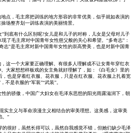
的地点，毛主席把训练的地方形容的非常优美，似乎就如表演的
在操场整齐划一训练表演的美丽情景。
女”到底有什么区别呢?女儿是和儿子的对称，儿女是父母对儿子
现了毛主席对中国青年女性慈父般的关心和希望。“多奇志”：
女多奇志”是毛主席对新中国青年女性的崇高赞美，也是对新中国青
样的，这一个大家要正确理解。有很多人理解成不让女青年穿红衣
神。大家想想样板戏的女主角就好理解了，如：《白毛女》里的
后，也是穿着红衣服、花衣服，只是在红衣服、花衣服上扎着宽
不是衣服的“军装”“武装”。
女性的骄傲，中国广大妇女在毛泽东思想的阳光雨露滋润下，朝
现实主义与革命浪漫主义相结合的审美理想。这美感，这审美
。”
的很好，虽然长得可以，虽然自我感觉不错，但她们缺少毛泽