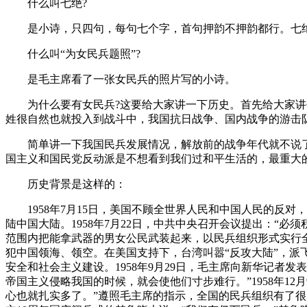
什么叫七绝?
是小诗，只四句，每句七个字，首句押韵不押韵都行。七绝的
什么叫“为女民兵题照”?
是毛主席看了一张女民兵的照片写的小诗。
为什么要有女民兵?这要给大家讲一下历史。首先给大家讲什
姓很自然也就投入到战斗中，我国抗日战争、国内战争的游击
简单讲一下我国民兵发展情况，解放前的战争年代就不说了，
国主义和国民党反动派是不想看到我们过和平生活的，最重大的事
历史背景是这样的：
1958年7月15日，美国不顾全世界人民和中国人民的反对
陆中国大陆。1958年7月22日，中共中央召开会议提出：“
范围内把能拿武器的男女公民武装起来，以民兵组织形式实行全
犯中国领海、领空。在美国支持下，台湾叫嚣“反攻大陆”，
安全和社会主义建设。1958年9月29日，毛主席向新华记
帝国主义侵略我国的时候，就会使他们寸步难行。”1958年1
心也就扎实多了。”遵照毛主席的指示，全国的民兵组织有了很