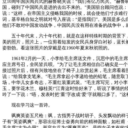
立10周年国庆阅兵式的赫鲁晓夫说：“我们有亿万民兵。”赫
国，碰到了中国民兵是进的去出不来的。”美国驻台顾问也说：
说：“这样，在帝国主义侵略我国的时候，就会使他们寸步难行
词，基辛格自知之明就对号入座说：“是指我们”。美国是多么
他们不敢对中国发动战争，中国民兵没有用在准备的战争中，
五十年代末，六十年代初，就是在这样特殊时期的背景下，
美的照片，照片上，一位剪着短发的女民兵身穿白衬衫，蓝长
姿勃勃。看这张照片的穿戴是在1960年夏末秋初照的。
1961年2月的一天，小李给毛主席送文件，沉思中的毛主席突
应主席号召，全民皆兵呗。”为了让毛主席相信自己确实是一
接过照片后，很有兴致地坐在了椅子上欣赏起来，毛主席看着照
说：“给我拿支笔来。”毛主席拿起小李递给他的铅笔，随意取
场，中华儿女多奇志，不重红装重武装。”毛主席写完，对小李
玉，要学花木兰、穆桂英!”江青这时恰好来了，听说了事情的
吟了一下说：“唔，发表时把‘重’字改成‘爱’字就顺口多了。
现在学习这一首诗。
飒爽英姿五尺枪：飒，古指男子战时胡子、头发飘动的样子;
子有“英姿飒爽”，形容出征将士奋勇向前的精神面貌，如杜甫《丹
毛主席“古为今用”，形容女兵为“飒爽英姿”，是指女子本有的