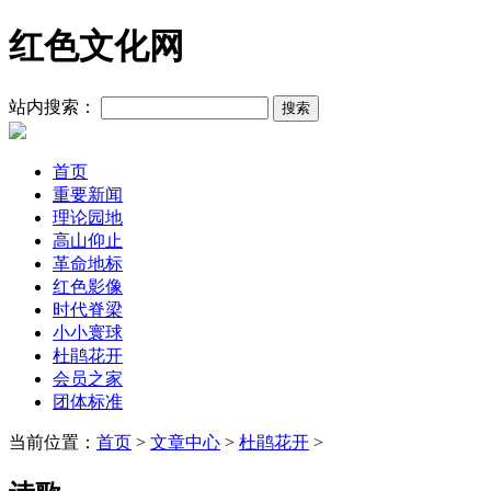
红色文化网
站内搜索：
首页
重要新闻
理论园地
高山仰止
革命地标
红色影像
时代脊梁
小小寰球
杜鹃花开
会员之家
团体标准
当前位置：
首页
>
文章中心
>
杜鹃花开
>