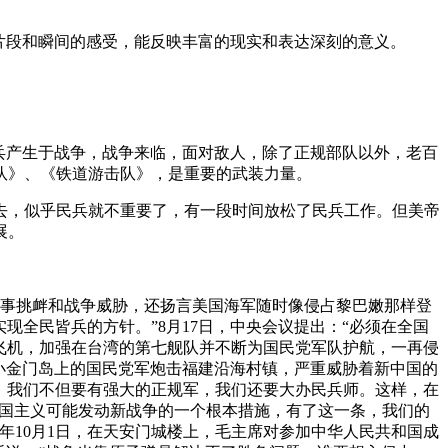
片段和瞬间的感受，能反映丰富的现实和表达深刻的意义。
兵产生于战争，战争来临，面对敌人，除了正规部队以外，老百
队》、《铁道游击队》，是重要的武装力量。
去，似乎民兵就不重要了，有一段时间放松了民兵工作。但美帝
展。
军事挑衅和战争威胁，还扬言美国海军随时像侵占黎巴嫩那样登
现全民皆兵的方针。”8月17日，中央会议提出：“必须在全国
、飞机，加强在台湾的第七舰队并不断为国民党军队护航，一再侵
小金门岛上的国民党军炮击福建沿海村镇，严重威胁着新中国的
的。我们不但要有强大的正规军，我们还要大办民兵师。这样，在
付帝国主义可能发动新战争的一个根本措施，有了这一条，我们的
年10月1日，在天安门城楼上，毛主席对参加中华人民共和国成