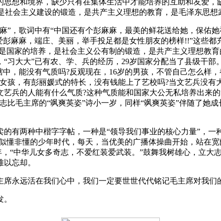
的思想和境界，缺少只有在集体生活中才能培养的互助和友爱，缺
，是社会主义建设的锻造，是共产主义理想的教育，是毛泽东思想
”，歌词中有“中国还有个彭麻麻，最美的鲜花送给她，保佑她祝
爱彭麻麻，端庄、美丽，举手投足都是女性朋友的榜样!!”这些都
是国家的培养，是社会主义公有制的锻造，是共产主义理想教育的
，“习大大”已有农、学、兵的经历，29岁国家分配当了县级干部。
辖中，能没有气质吗?反观现在，16岁的男孩，不管自己怎么样
女孩，有彭丽媛式的特长，没有钱能上了艺校吗?当文艺兵没有
艺兵的人能有什么气质?这种气质能和国家大公无私培养出来的“
志比毛主席的“飒爽英姿”诗小一岁，同样“飒爽英姿”伴随了她成
有两种中楷字字帖，一种是“领导我们事业的核心力量”，一种是
在似懂非懂的少年时代，每天，当优美的广播体操曲开始，站在
青年，“中华儿女多奇志，不爱红装爱武装。”鼓舞我树雄心，立
难以忘却。
席永远活在我们心中，我们一定要世世代代铭记毛主席对我们
发。