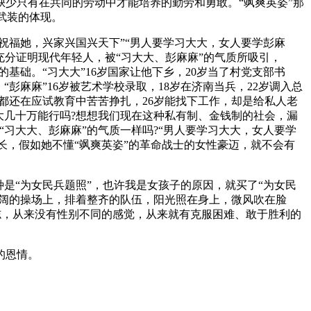
少只有在共同的劳动中才能培养的勤劳和勇敢。“飒爽英姿”那
武装的体现。
福她，兴家兴国兴天下”“男人要学习大大，女人要学彭麻
充分证明现代年轻人，被“习大大、彭麻麻”的气质所吸引，
基础。“习大大”16岁国家让他下乡，20岁当了村党支部书
“彭麻麻”16岁被艺术学校录取，18岁在济南当兵，22岁调入总
，都还在应试教育中苦苦挣扎，26岁能找下工作，却是给私人老
大几十万能行吗?想想我们现在这种私有制、金钱制的社会，漏
习大大、彭麻麻”的气质一样吗?“男人要学习大大，女人要学
长，假如她不懂“飒爽英姿”的革命战士的女性豪迈，就不会有
“为女民兵题照”，也许我是女孩子的原因，就买了“为女民
宽阔的操场上，排着整齐的队伍，阳光照在身上，微风吹在脸
大志，从来没有性别不同的感觉，从来就有克服困难、敢于胜利的
的恩情。