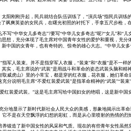
太阳刚刚升起，民兵就结合队伍训练了，“演兵场”指民兵训练
描绘了飒爽英姿的女民兵，在曙光初照的衬托下，手拿五尺步枪，
“中华女儿多奇志”?要写“中华儿女多奇志”呢?“女儿”和“儿
的思想，充分体现了毛主席对中国青年女性的爱护和重视，充分体
心，远大。新中国的女青年，也有奇特的、惊奇的雄心大志。“中华儿
”指军人装束。并不是指穿军人衣服，“装束”和“衣服”是不一
。其实，毛主席说的“武装”是用战斗和革命的姿态武装头脑和精
智取威虎山》里的小常宝，都是穿的红衣服，花衣服，她们革命
分说明毛主席“不爱红装爱武装”是指革命精神的“武装”“装束”，
红装爱武装。”这是毛主席写给中国妇女的绝唱，这是新中国
。
充分地显示了新时代新社会人民大众的美感，形象地揭示出革命
。它不是在天空飘浮的幻想的彩虹，而是从心里喷射的热情的烈焰
养锻造了新中国女性的风采和气质。现在的有些青年女性虽然穿