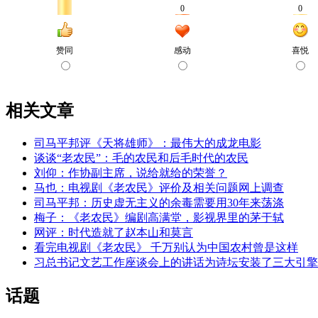
相关文章
司马平邦评《天将雄师》：最伟大的成龙电影
谈谈“老农民”：毛的农民和后毛时代的农民
刘仰：作协副主席，说给就给的荣誉？
马也：电视剧《老农民》评价及相关问题网上调查
司马平邦：历史虚无主义的余毒需要用30年来荡涤
梅子：《老农民》编剧高满堂，影视界里的茅于轼
网评：时代造就了赵本山和莫言
看完电视剧《老农民》 千万别认为中国农村曾是这样
习总书记文艺工作座谈会上的讲话为诗坛安装了三大引擎
话题