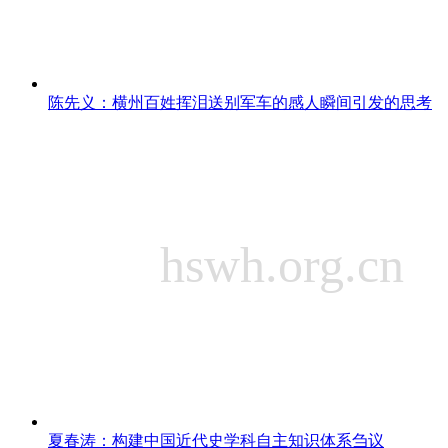
陈先义：横州百姓挥泪送别军车的感人瞬间引发的思考
夏春涛：构建中国近代史学科自主知识体系刍议