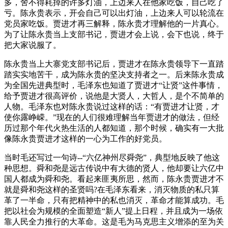
多，舍不得耗掉的许多灯油，上边来人在他家吃饭，自己吃了
亏。陈永贵表示，开会自己可以出灯油，上边来人可以轮流在
党员家吃饭。贾进才再三解释，陈永贵才理解他的一片真心。
为了让陈永贵当上支部书记，贾进才会上说，会下也说，终于
把大家说服了。
陈永贵当上大寨党支部书记后，贾进才在陈永贵领导下一直踏
踏实实地苦干，成为陈永贵的坚决支持者之一。后来陈永贵成
为全国先进典型时，毛泽东也知道了贾进才“让贤”这件事情，
给予贾进才很高评价，说他是大贤人，大哲人，是个不简单的
人物。毛泽东也对陈永贵说过这样的话：“有贾进才让贤，才
使你露峥嵘。”现在的人们很难理解当年贾进才的做法，但经
历过那个年代火热生活的人都知道，那个时候，确实有一大批
像陈永贵贾进才这样的一心为工作的好党员。
当时毛还写过一句诗--“六亿神州尽舜尧”，典型地反映了他这
种思想。舜和尧是远古传说中有大德的贤人，他却要让六亿中
国人都成为舜和尧。看起来匪夷所思，然而，陈永贵贾进才不
就是舜和尧这样的圣贤吗?在毛泽东看来，消灭物质的私只算
革了一半命，只有把精神中的私也消灭，革命才能算成功。毛
把以社会为规模的全面塑造“新人”提上日程，并且成为一场依
靠人民全力推行的大革命。这是毛为马克思主义增添的至为关