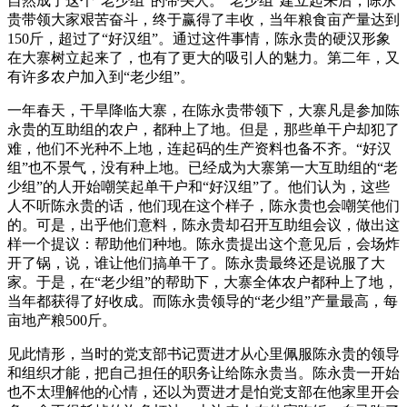
自然成了这个“老少组”的带头人。“老少组”建立起来后，陈永
贵带领大家艰苦奋斗，终于赢得了丰收，当年粮食亩产量达到
150斤，超过了“好汉组”。通过这件事情，陈永贵的硬汉形象
在大寨树立起来了，也有了更大的吸引人的魅力。第二年，又
有许多农户加入到“老少组”。
一年春天，干旱降临大寨，在陈永贵带领下，大寨凡是参加陈
永贵的互助组的农户，都种上了地。但是，那些单干户却犯了
难，他们不光种不上地，连起码的生产资料也备不齐。“好汉
组”也不景气，没有种上地。已经成为大寨第一大互助组的“老
少组”的人开始嘲笑起单干户和“好汉组”了。他们认为，这些
人不听陈永贵的话，他们现在这个样子，陈永贵也会嘲笑他们
的。可是，出乎他们意料，陈永贵却召开互助组会议，做出这
样一个提议：帮助他们种地。陈永贵提出这个意见后，会场炸
开了锅，说，谁让他们搞单干了。陈永贵最终还是说服了大
家。于是，在“老少组”的帮助下，大寨全体农户都种上了地，
当年都获得了好收成。而陈永贵领导的“老少组”产量最高，每
亩地产粮500斤。
见此情形，当时的党支部书记贾进才从心里佩服陈永贵的领导
和组织才能，把自己担任的职务让给陈永贵当。陈永贵一开始
也不太理解他的心情，还以为贾进才是怕党支部在他家里开会