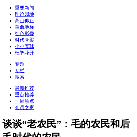
重要新闻
理论园地
高山仰止
革命地标
红色影像
时代脊梁
小小寰球
杜鹃花开
专题
专栏
搜索
最新推荐
重点推荐
一周热点
会员之家
谈谈“老农民”：毛的农民和后