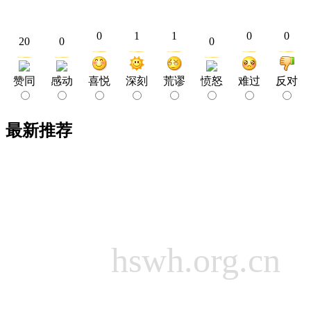
0
1
1
0
0
20
0
0
赞同
感动
喜悦
深刻
荒谬
愤怒
难过
反对
最新推荐