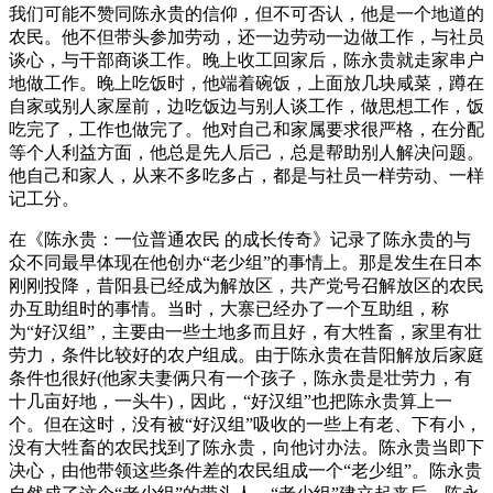
我们可能不赞同陈永贵的信仰，但不可否认，他是一个地道的
农民。他不但带头参加劳动，还一边劳动一边做工作，与社员
谈心，与干部商谈工作。晚上收工回家后，陈永贵就走家串户
地做工作。晚上吃饭时，他端着碗饭，上面放几块咸菜，蹲在
自家或别人家屋前，边吃饭边与别人谈工作，做思想工作，饭
吃完了，工作也做完了。他对自己和家属要求很严格，在分配
等个人利益方面，他总是先人后己，总是帮助别人解决问题。
他自己和家人，从来不多吃多占，都是与社员一样劳动、一样
记工分。
在《陈永贵：一位普通农民 的成长传奇》记录了陈永贵的与
众不同最早体现在他创办“老少组”的事情上。那是发生在日本
刚刚投降，昔阳县已经成为解放区，共产党号召解放区的农民
办互助组时的事情。当时，大寨已经办了一个互助组，称
为“好汉组”，主要由一些土地多而且好，有大牲畜，家里有壮
劳力，条件比较好的农户组成。由于陈永贵在昔阳解放后家庭
条件也很好(他家夫妻俩只有一个孩子，陈永贵是壮劳力，有
十几亩好地，一头牛)，因此，“好汉组”也把陈永贵算上一
个。但在这时，没有被“好汉组”吸收的一些上有老、下有小，
没有大牲畜的农民找到了陈永贵，向他讨办法。陈永贵当即下
决心，由他带领这些条件差的农民组成一个“老少组”。陈永贵