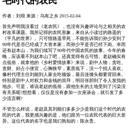
毛时代的农民
作者：
刘琅
来源：乌有之乡
2015-02-04
首先声明我没看过《老农民》，也没有兴趣评论与之相关的农
村改革课题。我所记得的农民形象，来自从小读过的路遥的
《平凡的世界》。只可惜路遥早死，不能告诉我们孙少安到了
90年代是否已经成了大资本家，而孙少平是否已经下岗。幸而
还有赵本山，为我们续写了90年代中国农民的故事。今年的春
晚，应该看不到赵本山了吧，还真觉得有点可惜。老赵确实有
点低俗，就拿他的《乡村爱情故事》来说，剧中人物，贪吃、
贪财、好占小便宜，心胸狭窄，素质低下，没一个招人喜欢。
像村代理主任刘能到人家去吃顿饭，最后连馒头都要背回来。
特别是剧中人对权力和金钱的崇拜，明目张胆到了令人发指的
地步。可是，谁说老赵的低俗，跟他生长的土地受到了污染没
有关系呢?想想看，仅仅是没有参加一次座谈会，就引发了多
少流言啊?
不管怎么样说，老赵及其刘能们多多少少是我们这个时代的农
民的代表，我更感兴趣的是，他们跟另一位农民代表的巨大差
异。这位代表的名字也是我们熟知的：陈永贵。