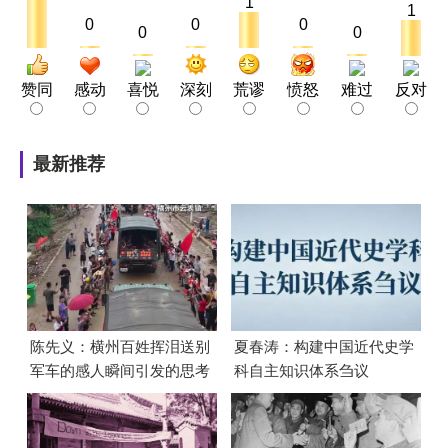
1
1
0
0
0
0
0
赞同
感动
喜悦
深刻
荒谬
愤怒
难过
反对
最新推荐
陈先义：横州百姓挥泪送别
夏春涛：构建中国近代史学
军车的感人瞬间引发的思考
科自主知识体系刍议