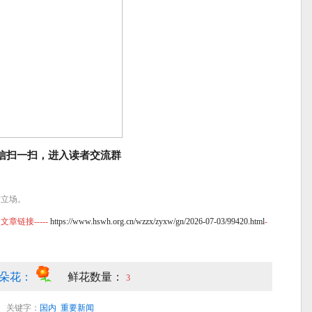
信扫一扫，进入读者交流群
站立场。
链接-----
https://www.hswh.org.cn/wzzx/zyxw/gn/2026-07-03/99420.html
-
朵花：
鲜花数量：
3
关键字：
国内
重要新闻