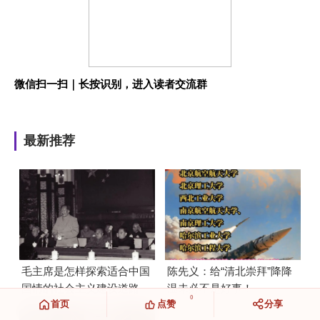
微信扫一扫｜长按识别，进入读者交流群
最新推荐
毛主席是怎样探索适合中国
陈先义：给“清北崇拜”降降
国情的社会主义建设道路
温未必不是好事！
0
首页
点赞
分享
的？