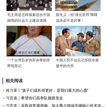
毛主席是怎样探索适合中国
陈先义：给“清北崇拜”降降
国情的社会主义建设道路
温未必不是好事！
的？
一个台湾百岁伪军余孽的穿
中国人民不会忘记苏联专家
帮现形记
援华的功劳
相关阅读
传习录丨“孩子们成长得更好，是我们最大的心愿”
习言道｜希望你们高举队旗跟党走
习言道｜采取超常规措施，加大重点领域关键核心技术攻关力度