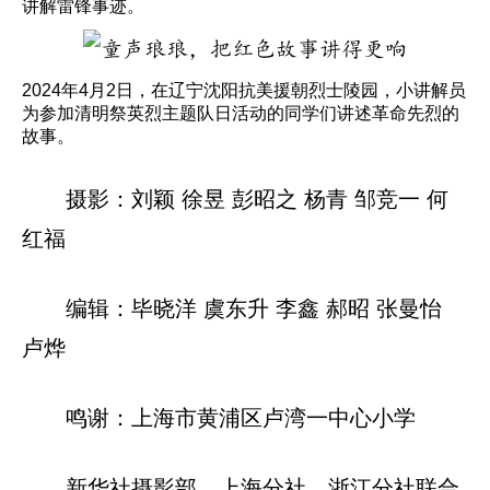
讲解雷锋事迹。
2024年4月2日，在辽宁沈阳抗美援朝烈士陵园，小讲解员
为参加清明祭英烈主题队日活动的同学们讲述革命先烈的
故事。
摄影：刘颖 徐昱 彭昭之 杨青 邹竞一 何
红福
编辑：毕晓洋 虞东升 李鑫 郝昭 张曼怡
卢烨
鸣谢：上海市黄浦区卢湾一中心小学
新华社摄影部、上海分社、浙江分社联合