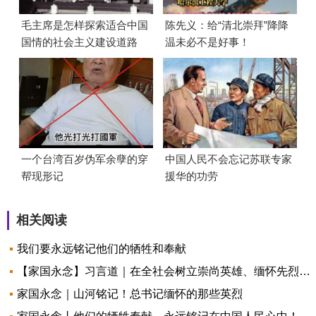
毛主席是怎样探索适合中国
陈先义：给“清北崇拜”降降
国情的社会主义建设道路
温未必不是好事！
的？
一个台湾百岁伪军余孽的穿
中国人民不会忘记苏联专家
帮现形记
援华的功劳
相关阅读
我们要永远铭记他们的牺牲和奉献
【家国永念】习言道｜在全社会树立崇尚英雄、缅怀先烈的良好风尚
家国永念｜山河铭记！总书记缅怀的那些英烈