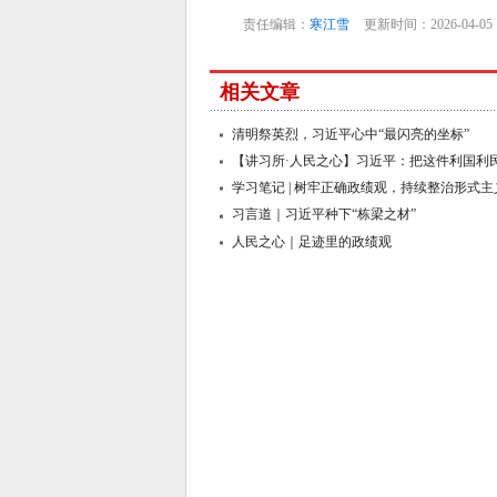
责任编辑：
寒江雪
更新时间：2026-04-05
相关文章
清明祭英烈，习近平心中“最闪亮的坐标”
【讲习所·人民之心】习近平：把这件利国利
扎实
学习笔记 | 树牢正确政绩观，持续整治形式
减
习言道｜习近平种下“栋梁之材”
人民之心｜足迹里的政绩观