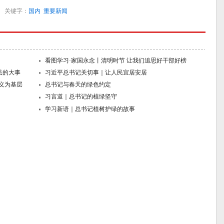
关键字：
国内
重要新闻
看图学习·家国永念丨清明时节 让我们追思好干部好榜
民的大事
习近平总书记关切事｜让人民宜居安居
主义为基层
总书记与春天的绿色约定
习言道｜总书记的植绿坚守
学习新语｜总书记植树护绿的故事