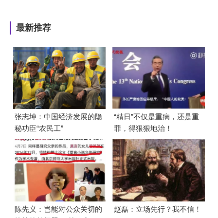
最新推荐
张志坤：中国经济发展的隐
“精日”不仅是重病，还是重
秘功臣“农民工”
罪，得狠狠地治！
陈先义：岂能对公众关切的
赵磊：立场先行？我不信！