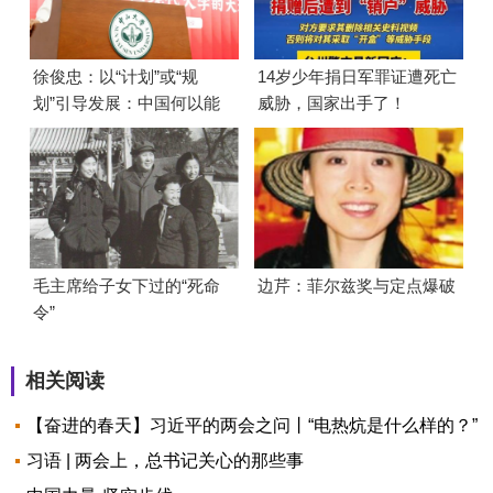
徐俊忠：以“计划”或“规
14岁少年捐日军罪证遭死亡
划”引导发展：中国何以能
威胁，国家出手了！
够成功
毛主席给子女下过的“死命
边芹：菲尔兹奖与定点爆破
令”
相关阅读
【奋进的春天】习近平的两会之问丨“电热炕是什么样的？”
习语 | 两会上，总书记关心的那些事