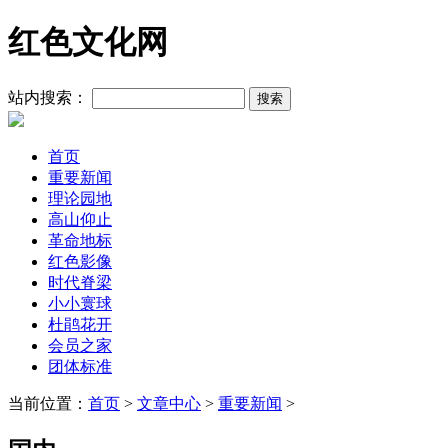
红色文化网
站内搜索：
首页
重要新闻
理论园地
高山仰止
革命地标
红色影像
时代脊梁
小小寰球
杜鹃花开
会员之家
团体标准
当前位置：
首页
>
文章中心
>
重要新闻
>