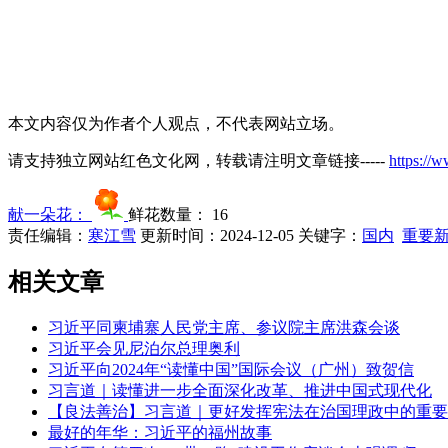
本文内容仅为作者个人观点，不代表网站立场。
请支持独立网站红色文化网，转载请注明文章链接-----
https://
献一朵花：
鲜花数量：
16
责任编辑：
寒江雪
更新时间：2024-12-05
关键字：
国内
重要
相关文章
习近平同柬埔寨人民党主席、参议院主席洪森会谈
习近平会见尼泊尔总理奥利
习近平向2024年“读懂中国”国际会议（广州）致贺信
习言道｜读懂进一步全面深化改革、推进中国式现代化
【良法善治】习言道｜更好发挥宪法在治国理政中的重要
最好的年华：习近平的福州故事