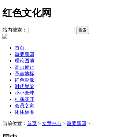
红色文化网
站内搜索：
首页
重要新闻
理论园地
高山仰止
革命地标
红色影像
时代脊梁
小小寰球
杜鹃花开
会员之家
团体标准
当前位置：
首页
>
文章中心
>
重要新闻
>