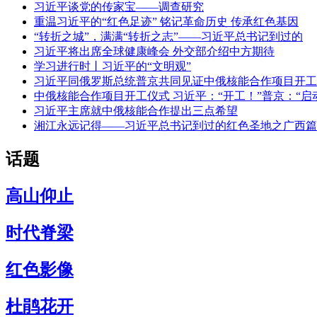
习近平谈党的传家宝——调查研究
重温习近平的“红色足迹” 铭记革命历史 传承红色基因
“转折之城”，满满“转折之志”——习近平总书记到过的
习近平将出席全球健康峰会 外交部介绍中方期待
学习进行时丨习近平的“文明观”
习近平同俄罗斯总统普京共同见证中俄核能合作项目开工
中俄核能合作项目开工仪式 习近平：“开工！”普京：“启
习近平主席就中俄核能合作提出三点希望
湘江永远记得——习近平总书记到过的红色圣地之广西篇
话题
高山仰止
时代脊梁
红色影像
杜鹃花开