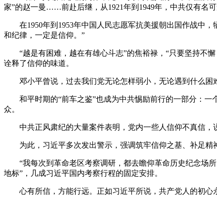
家”的赵一曼……前赴后继，从1921年到1949年，中共仅有名
在1950年到1953年中国人民志愿军抗美援朝出国作战中
和纪律，一定是信仰。”
“越是有困难，越在有雄心斗志”的焦裕禄，“只要坚持不懈
诠释了信仰的味道。
邓小平曾说，过去我们党无论怎样弱小，无论遇到什么困难，
和平时期的“前车之鉴”也成为中共惕励前行的一部分：一个
众。
中共正风肃纪的大量案件表明，党内一些人信仰不真信，说一
为此，习近平多次发出警示，强调筑牢信仰之基、补足精神
“我每次到革命老区考察调研，都去瞻仰革命历史纪念场所，
地标”，几成习近平国内考察行程的固定安排。
心有所信，方能行远。正如习近平所说，共产党人的初心永