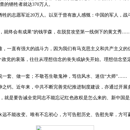
可查的牺牲者就达370万人。
，牺牲的志愿军近20万人。以至于曾有敌人感慨：中国的军人，
，就终会有成果”的钱学森，在脱贫攻坚第一线倒下的黄文秀…
一直有强大的战斗力，因为我们有马克思主义和共产主义的信
政党的衰落，往往从理想信念的丧失或缺失开始。理想信念坚
套、做一套；不敬苍生敬鬼神，笃信风水、迷信“大师”……
之钙。近年来，中共不断完善党纪推进制度建设，亦通过开展多
就是要告诫全党同志不能忘记红色政权是怎么来的、新中国是怎
远不能改变。唯有不忘初心，方可告慰历史、告慰先辈，方可赢