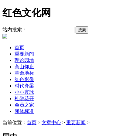
红色文化网
站内搜索：
首页
重要新闻
理论园地
高山仰止
革命地标
红色影像
时代脊梁
小小寰球
杜鹃花开
会员之家
团体标准
当前位置：
首页
>
文章中心
>
重要新闻
>