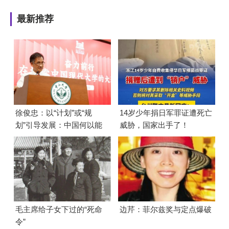
最新推荐
徐俊忠：以“计划”或“规
14岁少年捐日军罪证遭死亡
划”引导发展：中国何以能
威胁，国家出手了！
够成功
毛主席给子女下过的“死命
边芹：菲尔兹奖与定点爆破
令”