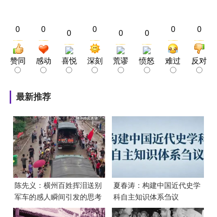
0
0
0
0
0
0
0
0
赞同
感动
喜悦
深刻
荒谬
愤怒
难过
反对
最新推荐
陈先义：横州百姓挥泪送别
夏春涛：构建中国近代史学
军车的感人瞬间引发的思考
科自主知识体系刍议