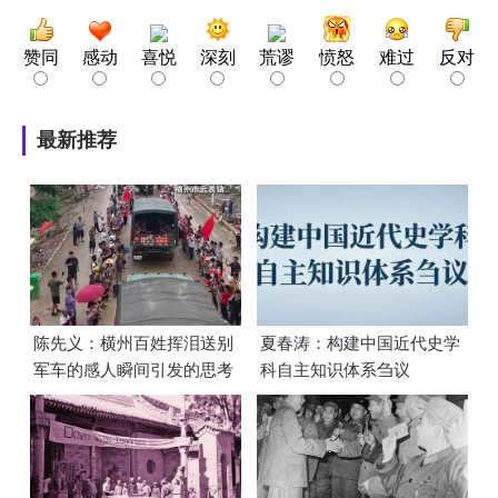
赞同
感动
喜悦
深刻
荒谬
愤怒
难过
反对
最新推荐
陈先义：横州百姓挥泪送别
夏春涛：构建中国近代史学
军车的感人瞬间引发的思考
科自主知识体系刍议