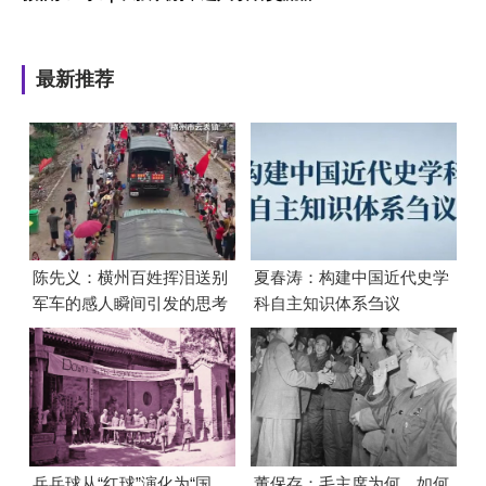
最新推荐
陈先义：横州百姓挥泪送别
夏春涛：构建中国近代史学
军车的感人瞬间引发的思考
科自主知识体系刍议
乒乓球从“红球”演化为“国
董保存：毛主席为何、如何