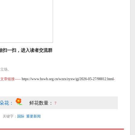
信扫一扫，进入读者交流群
站立场。
链接-----
https://www.hswh.org.cn/wzzx/zyxw/gj/2026-05-27/98812.html
-
朵花：
鲜花数量：
7
关键字：
国际
重要新闻