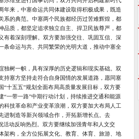
我对塞尔维亚进行国事访问，双方共同开启构建新时代
两年来，中塞命运共同体建设取得积极成果，既造
关系的典范。中塞两个民族都经历过苦难辉煌，都
神品质，都坚定追求独立自主、捍卫民族尊严，都
义有着深刻理解。双方要加强交往、巩固互信、深
一条命运与共、共同繁荣的光明大道，推动中塞全
谊独树一帜，具有深厚的历史逻辑和现实基础。双
支持塞方坚持走符合自身国情的发展道路，愿同塞
国“十五五”规划全面布局高质量发展目标，双方要
建“一带一路”中期行动计划，持续推进交通和能源
的科技革命和产业变革浪潮，双方要加大布局人工
先进制造等新兴领域合作，开拓新增长点。去
庆祝活动反响热烈。双方要继续加强青年和人文交
立体架构，全方位拓展文化、教育、体育、旅游、地