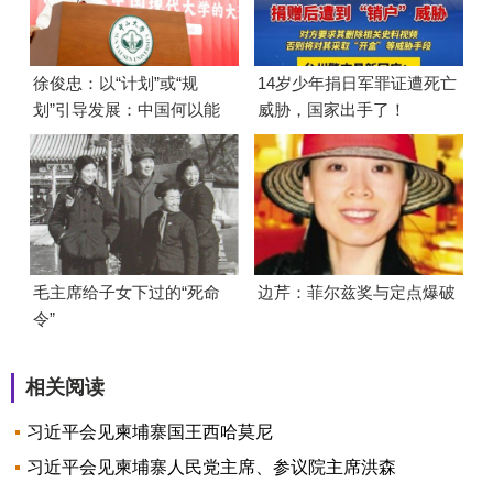
徐俊忠：以“计划”或“规
14岁少年捐日军罪证遭死亡
划”引导发展：中国何以能
威胁，国家出手了！
够成功
毛主席给子女下过的“死命
边芹：菲尔兹奖与定点爆破
令”
相关阅读
习近平会见柬埔寨国王西哈莫尼
习近平会见柬埔寨人民党主席、参议院主席洪森