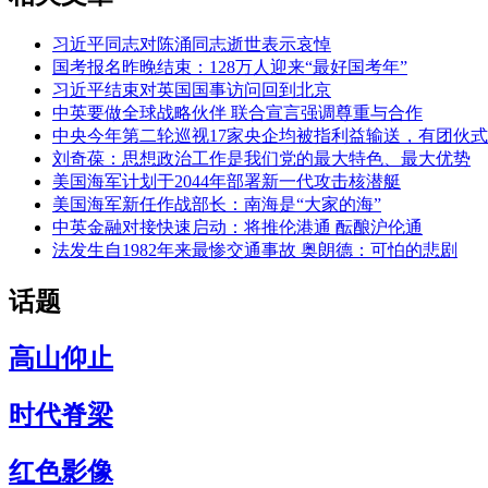
习近平同志对陈涌同志逝世表示哀悼
国考报名昨晚结束：128万人迎来“最好国考年”
习近平结束对英国国事访问回到北京
中英要做全球战略伙伴 联合宣言强调尊重与合作
中央今年第二轮巡视17家央企均被指利益输送，有团伙
刘奇葆：思想政治工作是我们党的最大特色、最大优势
美国海军计划于2044年部署新一代攻击核潜艇
美国海军新任作战部长：南海是“大家的海”
中英金融对接快速启动：将推伦港通 酝酿沪伦通
法发生自1982年来最惨交通事故 奥朗德：可怕的悲剧
话题
高山仰止
时代脊梁
红色影像