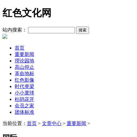
红色文化网
站内搜索：
首页
重要新闻
理论园地
高山仰止
革命地标
红色影像
时代脊梁
小小寰球
杜鹃花开
会员之家
团体标准
当前位置：
首页
>
文章中心
>
重要新闻
>