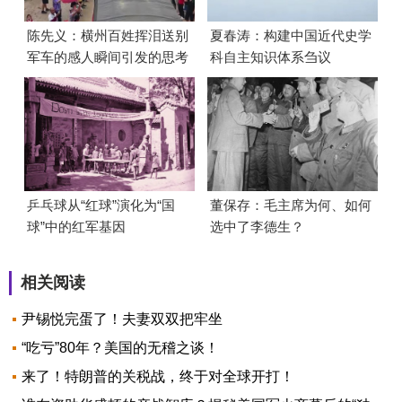
陈先义：横州百姓挥泪送别
夏春涛：构建中国近代史学
军车的感人瞬间引发的思考
科自主知识体系刍议
乒乓球从“红球”演化为“国
董保存：毛主席为何、如何
球”中的红军基因
选中了李德生？
相关阅读
尹锡悦完蛋了！夫妻双双把牢坐
“吃亏”80年？美国的无稽之谈！
来了！特朗普的关税战，终于对全球开打！