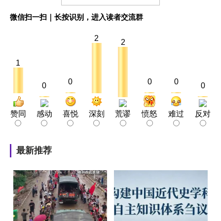
微信扫一扫｜长按识别，进入读者交流群
2
2
1
0
0
0
0
0
赞同
感动
喜悦
深刻
荒谬
愤怒
难过
反对
最新推荐