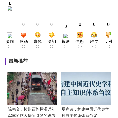
1
0
0
0
0
0
0
0
赞同
感动
喜悦
深刻
荒谬
愤怒
难过
反对
最新推荐
陈先义：横州百姓挥泪送别
夏春涛：构建中国近代史学
军车的感人瞬间引发的思考
科自主知识体系刍议