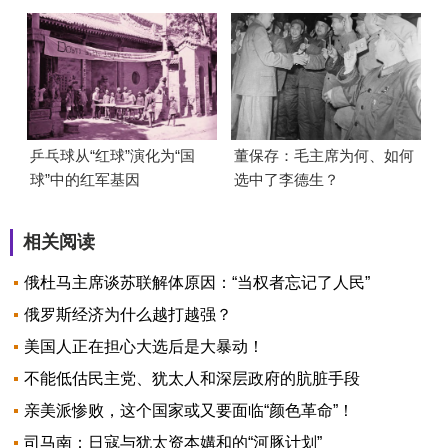
乒乓球从“红球”演化为“国
董保存：毛主席为何、如何
球”中的红军基因
选中了李德生？
相关阅读
俄杜马主席谈苏联解体原因：“当权者忘记了人民”
俄罗斯经济为什么越打越强？
美国人正在担心大选后是大暴动！
不能低估民主党、犹太人和深层政府的肮脏手段
亲美派惨败，这个国家或又要面临“颜色革命”！
司马南：日寇与犹太资本媾和的“河豚计划”