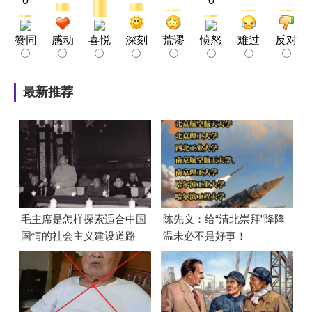
0
0
赞同
感动
喜悦
深刻
荒谬
愤怒
难过
反对
最新推荐
毛主席是怎样探索适合中国
陈先义：给“清北崇拜”降降
国情的社会主义建设道路
温未必不是好事！
的？