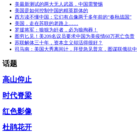
美最新测试的两大无人武器，中国需警惕
美国是如何控制中国的精英群体的
西方读不懂中国：它们有点像两千多年前的“春秋战国”
美国，走在苏联的老路上……
罗援将军：狼狈为奸者，必为狼殉葬！
图穷匕见！美209名议员要求中国为美疫情60万死亡负责
苏联解体三十年，资本主义却活得很好？
司马南：美国大秀离间计，拜登急见普京，图谋联俄抗中
话题
高山仰止
时代脊梁
红色影像
杜鹃花开