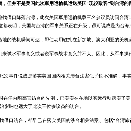
面，
但并不是美国此次
军用运输机运送美国“现役政客”到台湾的
曾找借口降落台湾，此次美国军用运输机载三名参议员访问台湾
,这都表明，美国与台湾的军事关系正在升级，虽可说成是为台
基地的战机瞬间可达，即使动用驻扎在新加坡、澳大利亚的美机
机来试水军事意义或者说军事战术意义并不大。因此，从军事操
此次事件说成是落实美国国内相关涉台法案似乎也不准确，事
国在任内阁高官访台的先例，已实实在在地以实际行动落实了美
政治影响也远大于此次三位参议员的访台。
找借口访台，都早已在落实美国的涉台相关法案、包括“台湾旅