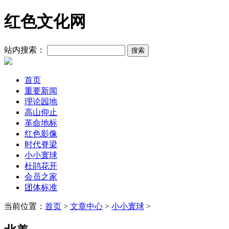
红色文化网
站内搜索：
首页
重要新闻
理论园地
高山仰止
革命地标
红色影像
时代脊梁
小小寰球
杜鹃花开
会员之家
团体标准
当前位置：
首页
>
文章中心
>
小小寰球
>