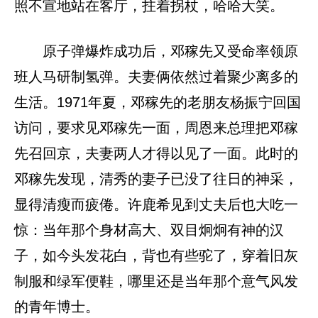
照不宣地站在客厅，拄着拐杖，哈哈大笑。
原子弹爆炸成功后，邓稼先又受命率领原
班人马研制氢弹。夫妻俩依然过着聚少离多的
生活。1971年夏，邓稼先的老朋友杨振宁回国
访问，要求见邓稼先一面，周恩来总理把邓稼
先召回京，夫妻两人才得以见了一面。此时的
邓稼先发现，清秀的妻子已没了往日的神采，
显得清瘦而疲倦。许鹿希见到丈夫后也大吃一
惊：当年那个身材高大、双目炯炯有神的汉
子，如今头发花白，背也有些驼了，穿着旧灰
制服和绿军便鞋，哪里还是当年那个意气风发
的青年博士。