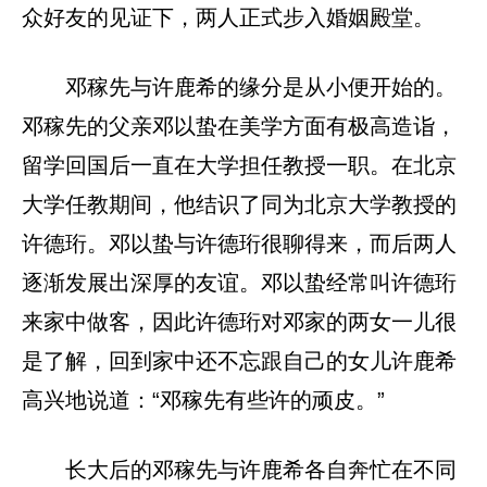
众好友的见证下，两人正式步入婚姻殿堂。
邓稼先与许鹿希的缘分是从小便开始的。
邓稼先的父亲邓以蛰在美学方面有极高造诣，
留学回国后一直在大学担任教授一职。在北京
大学任教期间，他结识了同为北京大学教授的
许德珩。邓以蛰与许德珩很聊得来，而后两人
逐渐发展出深厚的友谊。邓以蛰经常叫许德珩
来家中做客，因此许德珩对邓家的两女一儿很
是了解，回到家中还不忘跟自己的女儿许鹿希
高兴地说道：“邓稼先有些许的顽皮。”
长大后的邓稼先与许鹿希各自奔忙在不同