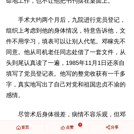
命地工作，也不让他把书刊摆在桌面上。
手术大约两个月后，九院进行党员登记，
组织上考虑到他的身体情况，特意告诉他，文
件不用学习，填表可以让别人代笔。邓稼先不
同意。他从司机老任同志处借了一套文件，从
头到尾认真读了一遍，1985年11月1日还亲自
填写了党员登记表。他写的整党收获有一千多
字，真实地写出了自己对党和祖国忠贞不渝的
感情。
尽管术后身体很差，病情不容乐观，但邓
稼先利用1986年5月做第三次手术前的两三个
2
首页
点赞
分享