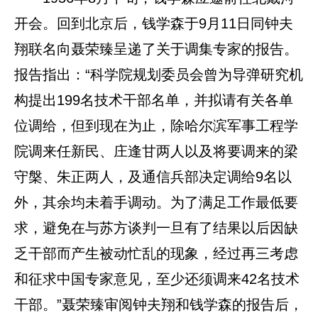
开会。回到北京后，钱学森于9月11日同钟夫
翔联名向聂荣臻呈递了关于调集专家的报告。
报告指出：“科学院规划委员会曾为导弹研究机
构提出199名技术干部名单，并拟请有关各单
位调给，但到现在为止，除哈尔滨军事工程学
院调来任新民、庄逢甘两人以及将要调来的梁
守槃、朱正两人，及通信兵部决定调给9名以
外，其余均未着手调动。为了满足工作最低要
求，避免在与苏方谈判一旦有了结果以后因缺
乏干部而产生被动忙乱的现象，经过再三考虑
和征求中国专家意见，至少还须调来42名技术
干部。”聂荣臻审阅钟夫翔和钱学森的报告后，