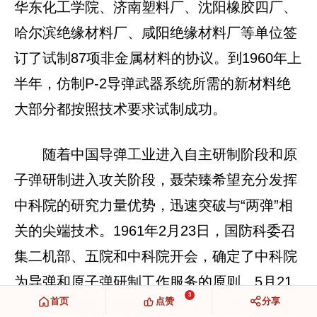
华东化工学院、济南塑料厂、沈阳橡胶四厂、
哈尔滨绝缘材料厂、咸阳绝缘材料厂等单位签
订了试制87项非金属材料的协议。到1960年上
半年，仿制P-2导弹武器系统所需的新材料绝
大部分都按照技术要求试制成功。
随着中国导弹工业进入自主研制阶段和原
子弹研制进入攻关阶段，聂荣臻希望充分发挥
中科院的研究力量优势，迅速突破与“两弹”相
关的尖端技术。1961年2月23日，国防科委召
集二机部、五院和中科院开会，确定了中科院
为导弹和原子弹研制工作服务的原则。5月21
3
首页
点赞
分享
日，聂荣臻指示国防科委分别主持成立中科院