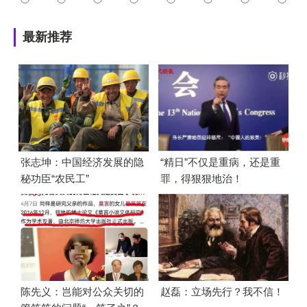
最新推荐
张志坤：中国经济发展的隐
“精日”不仅是重病，还是重
秘功臣“农民工”
罪，得狠狠地治！
陈先义：岂能对公众关切的
赵磊：立场先行？我不信！