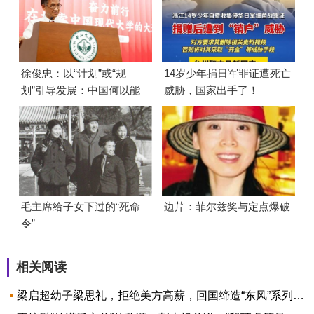
徐俊忠：以“计划”或“规
14岁少年捐日军罪证遭死亡
划”引导发展：中国何以能
威胁，国家出手了！
够成功
毛主席给子女下过的“死命
边芹：菲尔兹奖与定点爆破
令”
相关阅读
梁启超幼子梁思礼，拒绝美方高薪，回国缔造“东风”系列，用67年助力祖国航天腾飞