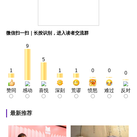
微信扫一扫｜长按识别，进入读者交流群
9
5
1
1
1
0
0
0
赞同
感动
喜悦
深刻
荒谬
愤怒
难过
反对
最新推荐