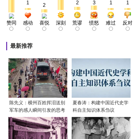
1
2
3
1
1
2
赞同
感动
喜悦
深刻
荒谬
愤怒
难过
反对
最新推荐
陈先义：横州百姓挥泪送别
夏春涛：构建中国近代史学
军车的感人瞬间引发的思考
科自主知识体系刍议